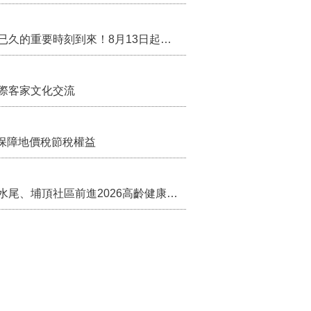
行政院核定西拉雅族為平埔原住民族群 盼望已久的重要時刻到來！8月13日起受理民族成員名冊登記
際客家文化交流
保障地價稅節稅權益
苗栗農村綠色照顧成果登上全國舞台！ 後龍水尾、埔頂社區前進2026高齡健康產業博覽會