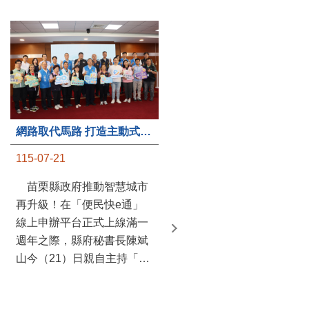
第235處關懷據點揭牌運作 縣長宣布共餐補助將加碼到1萬元
網路取代馬路 打造主動式數位便民服務 苗栗便民快e通 2.0智慧升級啟用
115-07-20
115-07-21
苗栗縣政府攜手牧田家庭
苗栗縣政府推動智慧城市
關懷協會，在頭屋鄉設立的
再升級！在「便民快e通」
社區照顧關懷據點20日揭牌
線上申辦平台正式上線滿一
運作，這是鄉內第6個、全
週年之際，縣府秘書長陳斌
縣第235處的據點；縣長鍾
山今（21）日親自主持「便
東錦在主持揭牌儀式推進據
民快e通 2.0 啟用記者會」，
點總數的同時，也宣布年底
宣布系統全面升級。數位發
前可望將共餐補助直接調高