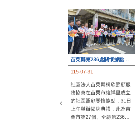
苗栗縣第236處關懷據點在苗栗市維祥里揭牌
115-07-31
社團法人苗栗縣桐欣照顧服
務協會在苗栗市維祥里成立
的社區照顧關懷據點，31日
上午舉辦揭牌典禮，此為苗
栗市第27個、全縣第236處
的據點。苗栗縣長鍾東錦上
午主持揭牌儀式，頒發15萬