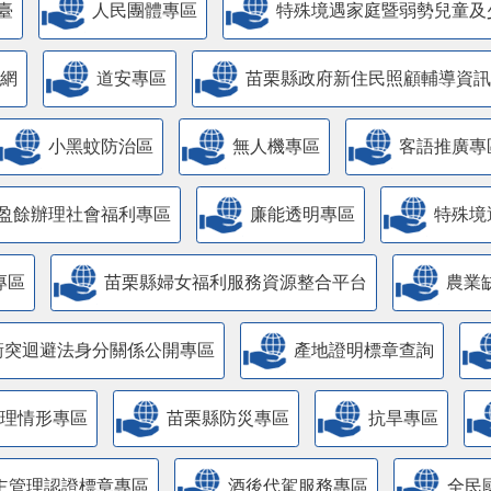
臺
人民團體專區
特殊境遇家庭暨弱勢兒童及
網
道安專區
苗栗縣政府新住民照顧輔導資訊
小黑蚊防治區
無人機專區
客語推廣專
盈餘辦理社會福利專區
廉能透明專區
特殊境
專區
苗栗縣婦女福利服務資源整合平台
農業
衝突迴避法身分關係公開專區
產地證明標章查詢
管理情形專區
苗栗縣防災專區
抗旱專區
主管理認證標章專區
酒後代駕服務專區
全民