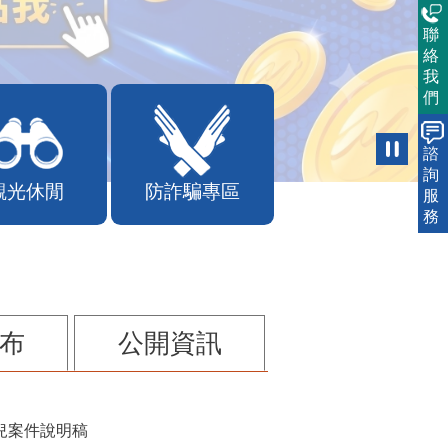
聯
絡
我
們
諮
詢
觀光休閒
防詐騙專區
服
務
布
公開資訊
兒案件說明稿