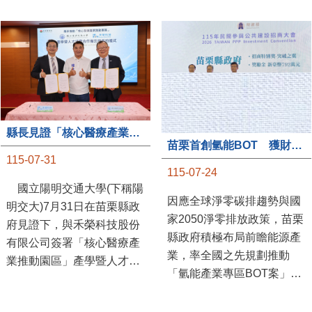
縣長見證「核心醫療產業推動園區」產學合作簽約儀式
苗栗首創氫能BOT 獲財政部「突破之翼」肯定
115-07-31
115-07-24
國立陽明交通大學(下稱陽
因應全球淨零碳排趨勢與國
明交大)7月31日在苗栗縣政
家2050淨零排放政策，苗栗
府見證下，與禾榮科技股份
縣政府積極布局前瞻能源產
有限公司簽署「核心醫療產
業，率全國之先規劃推動
業推動園區」產學暨人才培
「氫能產業專區BOT案」，
育合作備忘錄，為苗栗產業
透過促進民間參與公共建設
升級注入新動能，會中，縣
（BOT）模式，引進民間資