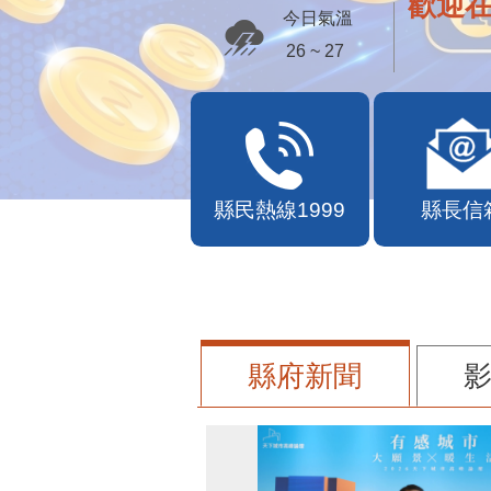
歡迎
今日氣溫
26 ~ 27
縣民熱線1999
縣長信
縣府新聞