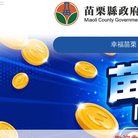
:::
跳到主要內容區塊
:::
幸福苗栗