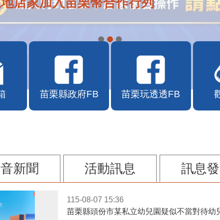
在地店家加入苗栗幣合作行列
箱
苗栗縣政府FB
苗栗玩透透FB
影音新聞
活動訊息
訊息發
115-08-07 15:36
苗栗縣頭份市某私立幼兒園疑似不當對待幼