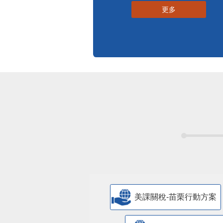
更多
美課關稅-苗栗行動方案