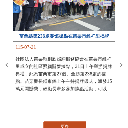
苗栗縣第236處關懷據點在苗栗市維祥里揭牌
11
115-07-31
國
社團法人苗栗縣桐欣照顧服務協會在苗栗市維祥
苗
里成立的社區照顧關懷據點，31日上午舉辦揭牌
署
典禮，此為苗栗市第27個、全縣第236處的據
作
點。苗栗縣長鍾東錦上午主持揭牌儀式，頒發15
縣
萬元開辦費，鼓勵長輩多參加據點活動，可以更
手
加健康、長壽。 坐落於苗栗市維祥里光華街89
號的社區照顧關懷據點，今 ...
更多