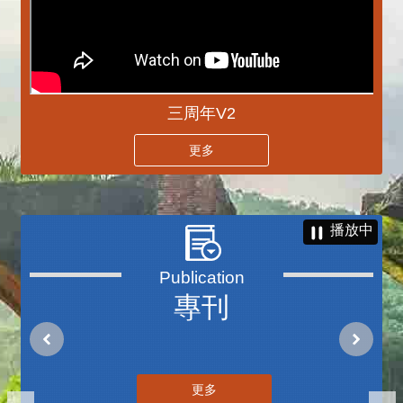
三周年V2
更多
播放中
專刊
更多