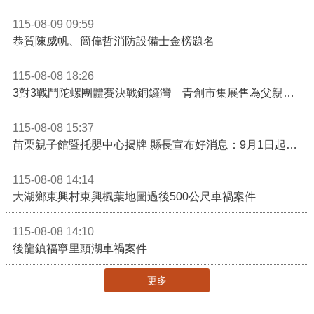
115-08-09 09:59
恭賀陳威帆、簡偉哲消防設備士金榜題名
115-08-08 18:26
3對3戰鬥陀螺團體賽決戰銅鑼灣 青創市集展售為父親節增添繽紛
115-08-08 15:37
苗栗親子館暨托嬰中心揭牌 縣長宣布好消息：9月1日起調降臨時托嬰費用
115-08-08 14:14
大湖鄉東興村東興楓葉地圖過後500公尺車禍案件
115-08-08 14:10
後龍鎮福寧里頭湖車禍案件
更多