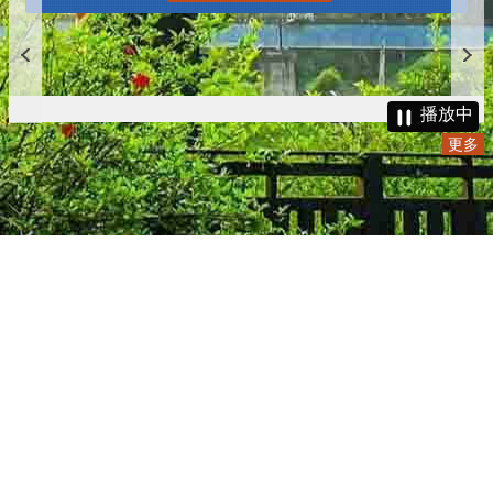
播放中
更多
:::
更新日期
115-08-09
瀏覽人次
4785983
版權所有 © 苗栗縣政府 Copyright 2019 Miaoli County Government
All rights reserved.
36001 苗栗市縣府路100號(第一辦公大樓)、36046 苗栗市府前路1號
(第二辦公大樓) 電話:1999(限苗栗縣內撥打), 037-322150(外縣市)
服務時間：上午8:00~12:00、13:00~17:00（彈性上班時間：上午
8:00~8:30）