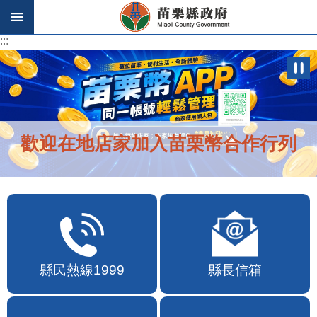
跳到主要內容區塊
:::
:::
歡迎在地店家加入苗栗幣合作行列
縣民熱線1999
縣長信箱