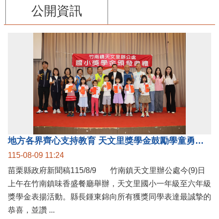
公開資訊
地方各界齊心支持教育 天文里獎學金鼓勵學童勇敢追夢
115-08-09 11:24
苗栗縣政府新聞稿115/8/9 竹南鎮天文里辦公處今(9)日
上午在竹南鎮味香盛餐廳舉辦，天文里國小一年級至六年級
獎學金表揚活動。縣長鍾東錦向所有獲獎同學表達最誠摯的
恭喜，並讚 ...