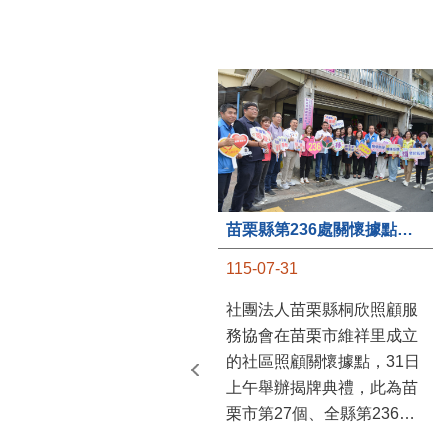
苗栗縣第236處關懷據點在苗栗市維祥里揭牌
115-07-31
社團法人苗栗縣桐欣照顧服
務協會在苗栗市維祥里成立
的社區照顧關懷據點，31日
上午舉辦揭牌典禮，此為苗
栗市第27個、全縣第236處
的據點。苗栗縣長鍾東錦上