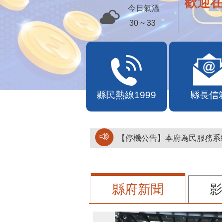
歡迎
今日氣溫
30 ~ 33
縣民熱線1999
縣長信
【停機公告】本府為民服務系統
縣府新聞