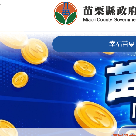
:::
跳到主要內容區塊
:::
幸福苗栗