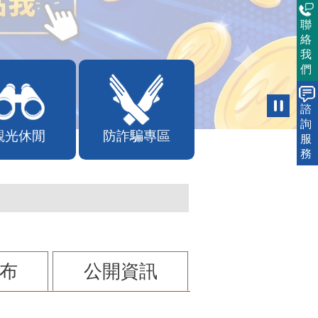
聯
絡
我
們
諮
詢
觀光休閒
防詐騙專區
服
務
布
公開資訊