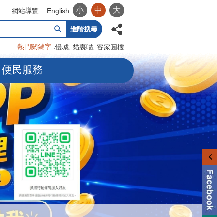
小
中
大
網站導覽
English
進階搜尋
熱門關鍵字
慢城
貓裏喵
客家圓樓
便民服務