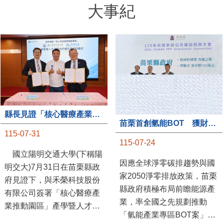
大事紀
縣長見證「核心醫療產業推動園區」產學合作簽約儀式
苗栗首創氫能BOT 獲財政部「突破之翼」肯定
115-07-31
115-07-24
國立陽明交通大學(下稱陽
因應全球淨零碳排趨勢與國
明交大)7月31日在苗栗縣政
家2050淨零排放政策，苗栗
府見證下，與禾榮科技股份
縣政府積極布局前瞻能源產
有限公司簽署「核心醫療產
業，率全國之先規劃推動
業推動園區」產學暨人才培
「氫能產業專區BOT案」，
育合作備忘錄，為苗栗產業