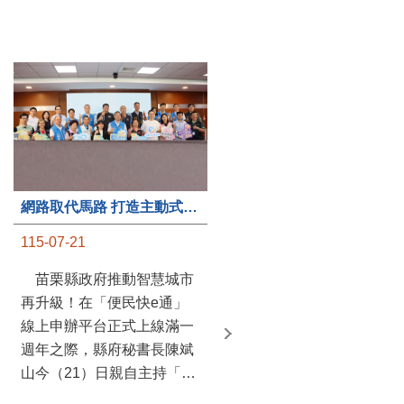
第235處關懷據點揭牌運作 縣長宣布共餐補助將加碼到1萬元
115-07-20
苗栗縣政府攜手牧田家庭
關懷協會，在頭屋鄉設立的
網路取代馬路 打造主動式數位便民服務 苗栗便民快e通 2.0智慧升級啟用
社區照顧關懷據點20日揭牌
115-07-21
運作，這是鄉內第6個、全
縣第235處的據點；縣長鍾
苗栗縣政府推動智慧城市
東錦在主持揭牌儀式推進據
再升級！在「便民快e通」
點總數的同時，也宣布年底
線上申辦平台正式上線滿一
前可望將共餐補助直接調高
週年之際，縣府秘書長陳斌
到每個月1萬元，另促鄉鎮
山今（21）日親自主持「便
市公所視財力編列預算配合
民快e通 2.0 啟用記者會」，