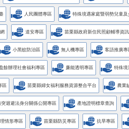
臺
人民團體專區
特殊境遇家庭暨弱勢兒童及
網
道安專區
苗栗縣政府新住民照顧輔導資訊
小黑蚊防治區
無人機專區
客語推廣專
盈餘辦理社會福利專區
廉能透明專區
特殊境
專區
苗栗縣婦女福利服務資源整合平台
農業
衝突迴避法身分關係公開專區
產地證明標章查詢
管理情形專區
苗栗縣防災專區
抗旱專區