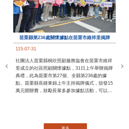
苗栗縣第236處關懷據點在苗栗市維祥里揭牌
11
115-07-31
國
社團法人苗栗縣桐欣照顧服務協會在苗栗市維祥
苗
里成立的社區照顧關懷據點，31日上午舉辦揭牌
署
典禮，此為苗栗市第27個、全縣第236處的據
作
點。苗栗縣長鍾東錦上午主持揭牌儀式，頒發15
縣
萬元開辦費，鼓勵長輩多參加據點活動，可以更
手
加健康、長壽。 坐落於苗栗市維祥里光華街89
號的社區照顧關懷據點，今 ...
更多