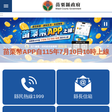
跳到主要內容區塊
:::
:::
苗栗幣APP自115年7月10日10時上線
縣民熱線1999
縣長信箱