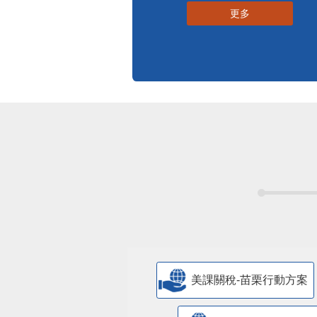
更多
美課關稅-苗栗行動方案