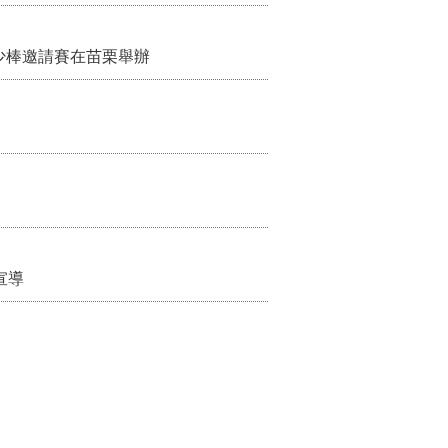
少棒邀請賽在苗栗舉辦
宣導