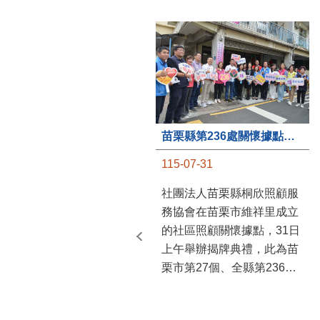
苗栗縣第236處關懷據點在苗栗市維祥里揭牌
115-07-31
社團法人苗栗縣桐欣照顧服
務協會在苗栗市維祥里成立
的社區照顧關懷據點，31日
上午舉辦揭牌典禮，此為苗
栗市第27個、全縣第236處
的據點。苗栗縣長鍾東錦上
午主持揭牌儀式，頒發15萬