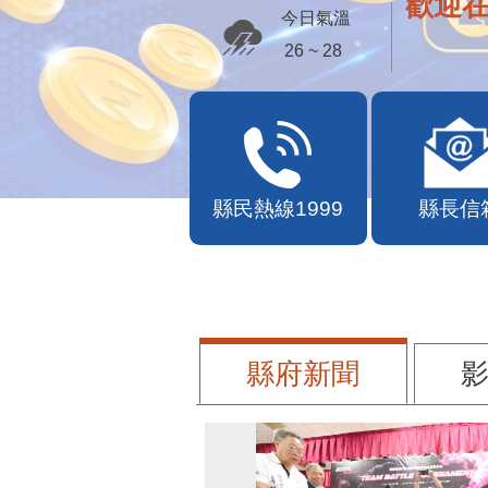
歡迎
今日氣溫
26 ~ 28
縣民熱線1999
縣長信
縣府新聞