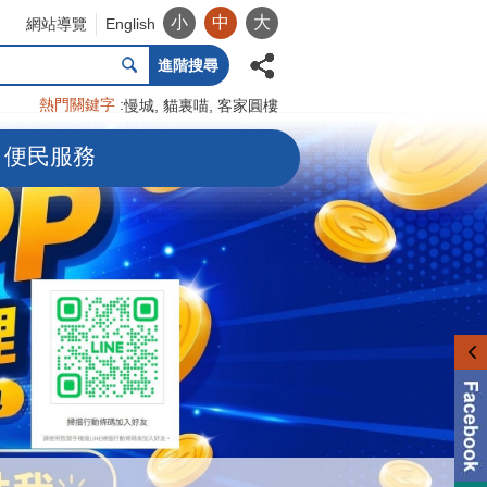
小
中
大
網站導覽
English
進階搜尋
熱門關鍵字
慢城
貓裏喵
客家圓樓
便民服務