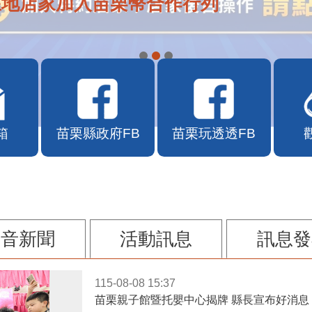
在地店家加入苗栗幣合作行列
箱
苗栗縣政府FB
苗栗玩透透FB
影音新聞
活動訊息
訊息發
115-08-08 15:37
苗栗親子館暨托嬰中心揭牌 縣長宣布好消息