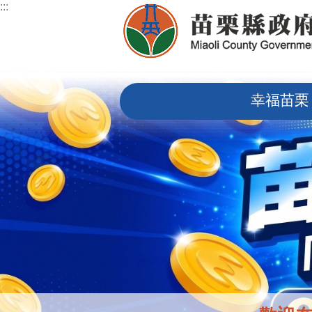
:::
跳到主要內容區塊
:::
幸福苗栗