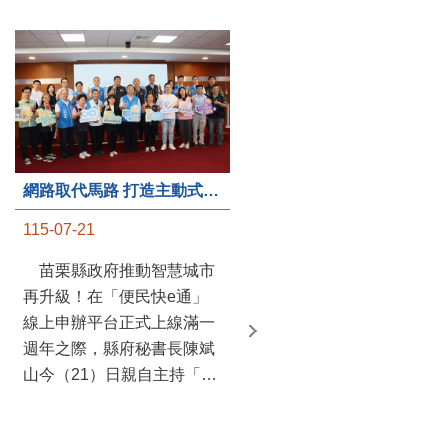
第235處關懷據點揭牌運作 縣長宣布共餐補助將加碼到1萬元
網路取代馬路 打造主動式數位便民服務 苗栗便民快e通 2.0智慧升級啟用
115-07-20
115-07-21
苗栗縣政府攜手牧田家庭
苗栗縣政府推動智慧城市
關懷協會，在頭屋鄉設立的
再升級！在「便民快e通」
社區照顧關懷據點20日揭牌
線上申辦平台正式上線滿一
運作，這是鄉內第6個、全
週年之際，縣府秘書長陳斌
縣第235處的據點；縣長鍾
山今（21）日親自主持「便
東錦在主持揭牌儀式推進據
民快e通 2.0 啟用記者會」，
點總數的同時，也宣布年底
宣布系統全面升級。數位發
前可望將共餐補助直接調高