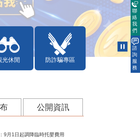
聯
絡
我
們
諮
詢
觀光休閒
防詐騙專區
服
務
布
公開資訊
：9月1日起調降臨時托嬰費用