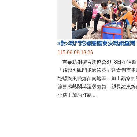
115-08-08 18:26
苗栗縣銅鑼青溪協會8月8日在銅鑼
「飛龍盃戰鬥陀螺競賽」暨青創市集
陀螺旋風襲捲苗南地區，加上熱絡的
節更添熱鬧與溫馨氣氛。縣長鍾東錦
小選手加油打氣 ...