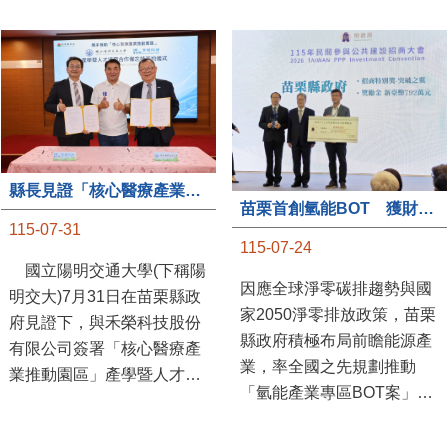
縣長見證「核心醫療產業推動園區」產學合作簽約儀式
苗栗首創氫能BOT 獲財政部「突破之翼」肯定
115-07-31
115-07-24
國立陽明交通大學(下稱陽
因應全球淨零碳排趨勢與國
明交大)7月31日在苗栗縣政
家2050淨零排放政策，苗栗
府見證下，與禾榮科技股份
縣政府積極布局前瞻能源產
有限公司簽署「核心醫療產
業，率全國之先規劃推動
業推動園區」產學暨人才培
「氫能產業專區BOT案」，
育合作備忘錄，為苗栗產業
透過促進民間參與公共建設
升級注入新動能，會中，縣
（BOT）模式，引進民間資