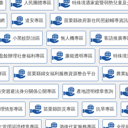
臺
人民團體專區
特殊境遇家庭暨弱勢兒童及
網
道安專區
苗栗縣政府新住民照顧輔導資訊
小黑蚊防治區
無人機專區
客語推廣專
盈餘辦理社會福利專區
廉能透明專區
特殊境
專區
苗栗縣婦女福利服務資源整合平台
農業
衝突迴避法身分關係公開專區
產地證明標章查詢
管理情形專區
苗栗縣防災專區
抗旱專區
主管理認證標章專區
酒後代駕服務專區
全民