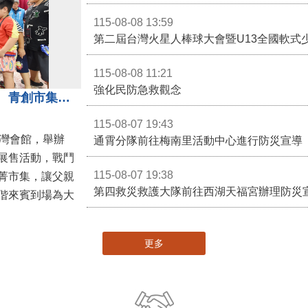
115-08-08 13:59
第二屆台灣火星人棒球大會暨U13全國軟式
115-08-08 11:21
強化民防急救觀念
3對3戰鬥陀螺團體賽決戰銅鑼灣 青創市集展售為父親節增添繽紛
115-08-07 19:43
灣會館，舉辦
通霄分隊前往梅南里活動中心進行防災宣導
展售活動，戰鬥
115-08-07 19:38
菁市集，讓父親
第四救災救護大隊前往西湖天福宮辦理防災
偕來賓到場為大
更多