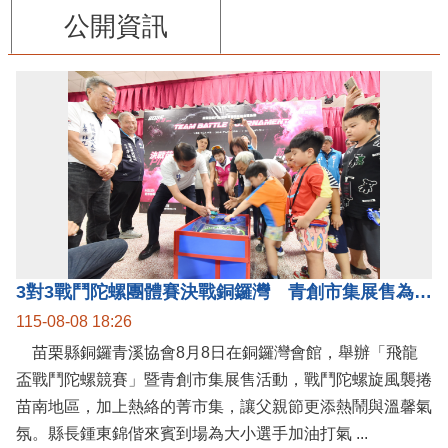
公開資訊
3對3戰鬥陀螺團體賽決戰銅鑼灣 青創市集展售為父親節增添繽紛
115-08-08 18:26
苗栗縣銅鑼青溪協會8月8日在銅鑼灣會館，舉辦「飛龍
盃戰鬥陀螺競賽」暨青創市集展售活動，戰鬥陀螺旋風襲捲
苗南地區，加上熱絡的菁市集，讓父親節更添熱鬧與溫馨氣
氛。縣長鍾東錦偕來賓到場為大小選手加油打氣 ...