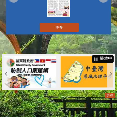
更多
播放中
更多