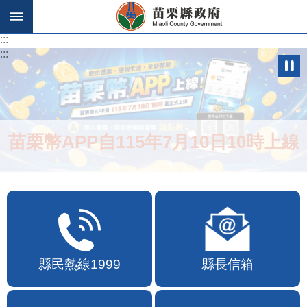
跳到主要內容區塊
:::
:::
苗栗幣APP自115年7月10日10時上線
縣民熱線1999
縣長信箱