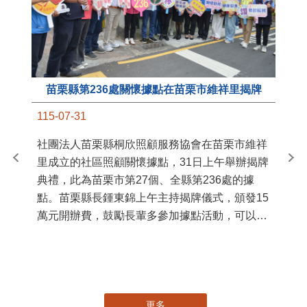
苗栗縣第236處關懷據點在苗栗市維祥里揭牌
11
115-07-31
國
社團法人苗栗縣桐欣照顧服務協會在苗栗市維祥
苗
里成立的社區照顧關懷據點，31日上午舉辦揭牌
署
典禮，此為苗栗市第27個、全縣第236處的據
作
點。苗栗縣長鍾東錦上午主持揭牌儀式，頒發15
縣
萬元開辦費，鼓勵長輩多參加據點活動，可以更
手
加健康、長壽。 坐落於苗栗市維祥里光華街89
號的社區照顧關懷據點，今 ...
更多