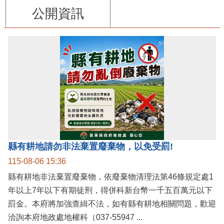
公開資訊
縣有耕地請勿非法棄置廢棄物，以免受罰!
115-08-06 15:36
縣有耕地非法棄置廢棄物，依廢棄物清理法第46條規定處1
年以上7年以下有期徒刑，得併科新台幣一千五百萬元以下
罰金。本府將加強查緝不法，如有縣有耕地相關問題，歡迎
洽詢本府地政處地權科（037-55947 ...