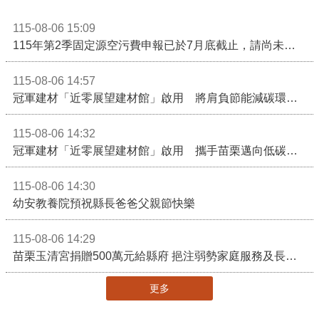
115-08-06 15:09
115年第2季固定源空污費申報已於7月底截止，請尚未申報公私場所儘速完成申繳，以免面臨滯納金及罰鍰!
115-08-06 14:57
冠軍建材「近零展望建材館」啟用 將肩負節能減碳環境教育重任
115-08-06 14:32
冠軍建材「近零展望建材館」啟用 攜手苗栗邁向低碳建築新未來
115-08-06 14:30
幼安教養院預祝縣長爸爸父親節快樂
115-08-06 14:29
苗栗玉清宮捐贈500萬元給縣府 挹注弱勢家庭服務及長照醫療資源
更多