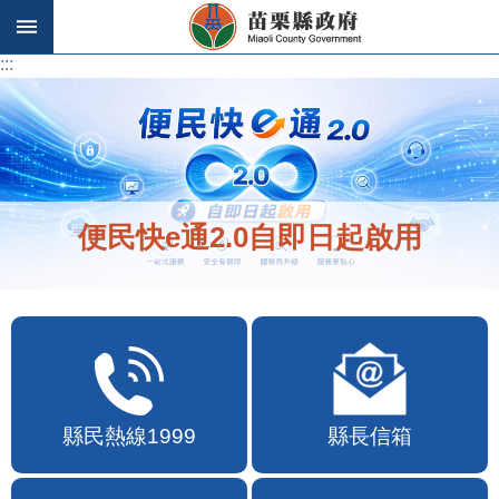
跳到主要內容區塊
:::
:::
便民快e通2.0自即日起啟用
縣民熱線1999
縣長信箱