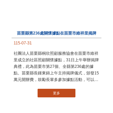
苗栗縣第236處關懷據點在苗栗市維祥里揭牌
11
115-07-31
國
社團法人苗栗縣桐欣照顧服務協會在苗栗市維祥
苗
里成立的社區照顧關懷據點，31日上午舉辦揭牌
署
典禮，此為苗栗市第27個、全縣第236處的據
作
點。苗栗縣長鍾東錦上午主持揭牌儀式，頒發15
縣
萬元開辦費，鼓勵長輩多參加據點活動，可以更
手
加健康、長壽。 坐落於苗栗市維祥里光華街89
號的社區照顧關懷據點，今 ...
更多