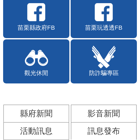
苗栗縣政府FB
苗栗玩透透FB
觀光休閒
防詐騙專區
縣府新聞
影音新聞
活動訊息
訊息發布