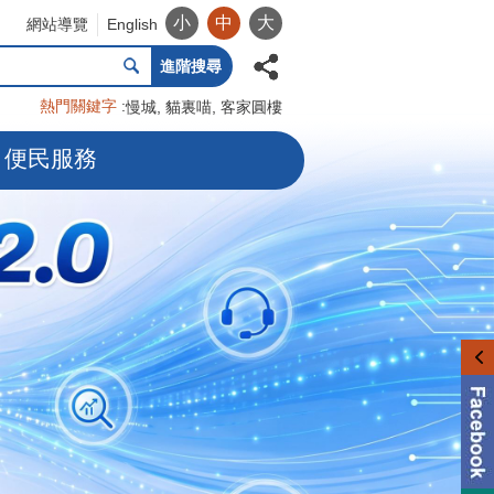
小
中
大
網站導覽
English
進階搜尋
熱門關鍵字
慢城
貓裏喵
客家圓樓
便民服務