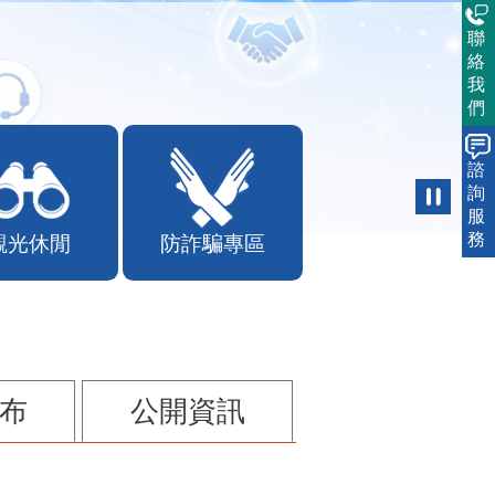
聯
絡
我
們
諮
詢
服
務
觀光休閒
防詐騙專區
布
公開資訊