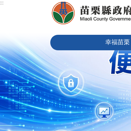
:::
跳到主要內容區塊
:::
幸福苗栗