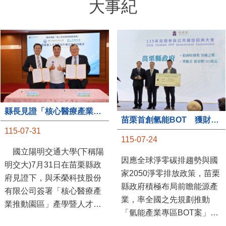
大事紀
縣長見證「核心醫療產業推動園區」產學合作簽約儀式
苗栗首創氫能BOT 獲財政部「突破之翼」肯定
115-07-31
115-07-24
國立陽明交通大學(下稱陽
因應全球淨零碳排趨勢與國
明交大)7月31日在苗栗縣政
家2050淨零排放政策，苗栗
府見證下，與禾榮科技股份
縣政府積極布局前瞻能源產
有限公司簽署「核心醫療產
業，率全國之先規劃推動
業推動園區」產學暨人才培
「氫能產業專區BOT案」，
育合作備忘錄，為苗栗產業
透過促進民間參與公共建設