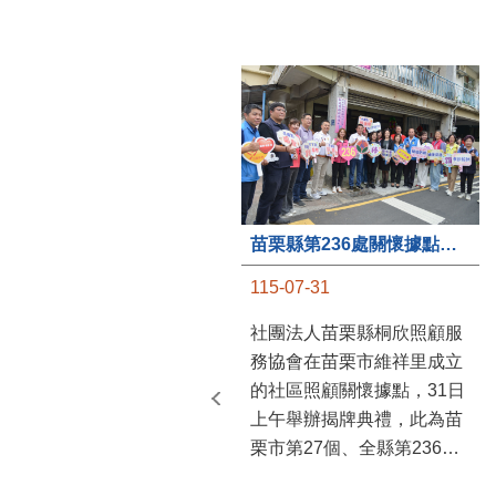
苗栗縣第236處關懷據點在苗栗市維祥里揭牌
115-07-31
社團法人苗栗縣桐欣照顧服
務協會在苗栗市維祥里成立
的社區照顧關懷據點，31日
上午舉辦揭牌典禮，此為苗
栗市第27個、全縣第236處
的據點。苗栗縣長鍾東錦上