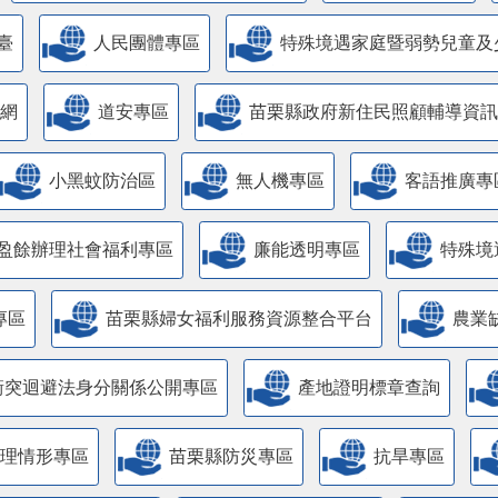
臺
人民團體專區
特殊境遇家庭暨弱勢兒童及
網
道安專區
苗栗縣政府新住民照顧輔導資訊
小黑蚊防治區
無人機專區
客語推廣專
盈餘辦理社會福利專區
廉能透明專區
特殊境
專區
苗栗縣婦女福利服務資源整合平台
農業
衝突迴避法身分關係公開專區
產地證明標章查詢
管理情形專區
苗栗縣防災專區
抗旱專區