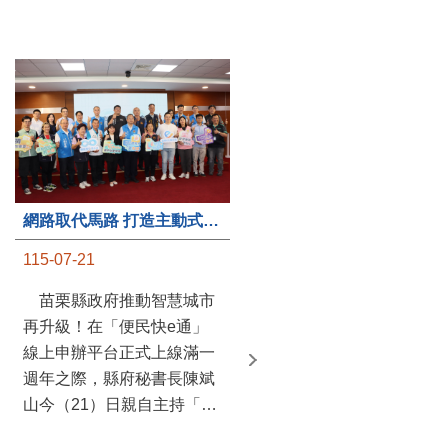
第235處關懷據點揭牌運作 縣長宣布共餐補助將加碼到1萬元
網路取代馬路 打造主動式數位便民服務 苗栗便民快e通 2.0智慧升級啟用
115-07-20
115-07-21
苗栗縣政府攜手牧田家庭
苗栗縣政府推動智慧城市
關懷協會，在頭屋鄉設立的
再升級！在「便民快e通」
社區照顧關懷據點20日揭牌
線上申辦平台正式上線滿一
運作，這是鄉內第6個、全
週年之際，縣府秘書長陳斌
縣第235處的據點；縣長鍾
山今（21）日親自主持「便
東錦在主持揭牌儀式推進據
民快e通 2.0 啟用記者會」，
點總數的同時，也宣布年底