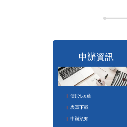
申辦資訊
便民快e通
表單下載
申辦須知