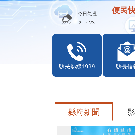
便民快
今日氣溫
21 ~ 23
縣民熱線1999
縣長信
縣府新聞