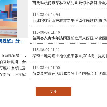
苗栗縣頭份市某私立幼兒園疑似不當對待幼
115-08-07 14:54
115-08-07 11:46
苗栗客家青少年訪問團前進馬來西亞 深化國
苗栗縣長鍾東錦受邀演講 「苗栗甦醒」分享近年轉變
115-08-07 11:11
城市高峰論壇」，
移轉土地勾選土地現值申報書第14欄，提前
的宜居實踐，全
115-08-07 11:00
栗縣的改變以及
在開發、正在醒
更多