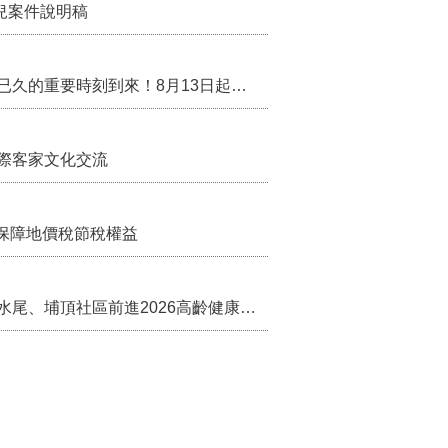
兒案件說明稿
行政院核定西拉雅族為平埔原住民族群 盼望已久的重要時刻到來！8月13日起受理民族成員名冊登記
際客家文化交流
保障地價稅節稅權益
苗栗農村綠色照顧成果登上全國舞台！ 後龍水尾、埔頂社區前進2026高齡健康產業博覽會