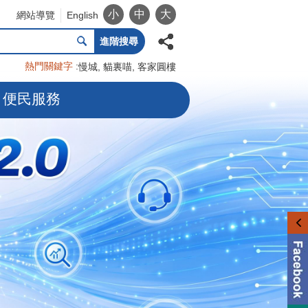
小
中
大
網站導覽
English
進階搜尋
熱門關鍵字
慢城
貓裏喵
客家圓樓
便民服務