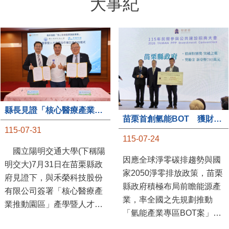
大事紀
縣長見證「核心醫療產業推動園區」產學合作簽約儀式
苗栗首創氫能BOT 獲財政部「突破之翼」肯定
115-07-31
115-07-24
國立陽明交通大學(下稱陽
因應全球淨零碳排趨勢與國
明交大)7月31日在苗栗縣政
家2050淨零排放政策，苗栗
府見證下，與禾榮科技股份
縣政府積極布局前瞻能源產
有限公司簽署「核心醫療產
業，率全國之先規劃推動
業推動園區」產學暨人才培
「氫能產業專區BOT案」，
育合作備忘錄，為苗栗產業
透過促進民間參與公共建設