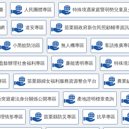
臺
人民團體專區
特殊境遇家庭暨弱勢兒童及
網
道安專區
苗栗縣政府新住民照顧輔導資訊
小黑蚊防治區
無人機專區
客語推廣專
盈餘辦理社會福利專區
廉能透明專區
特殊境
專區
苗栗縣婦女福利服務資源整合平台
農業
衝突迴避法身分關係公開專區
產地證明標章查詢
管理情形專區
苗栗縣防災專區
抗旱專區