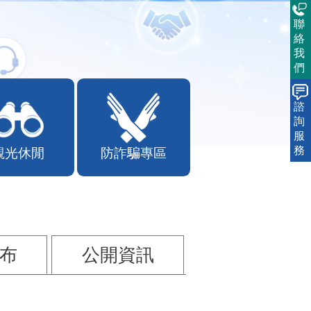
聯
絡
我
們
諮
詢
服
務
觀光休閒
防詐騙專區
布
公開資訊