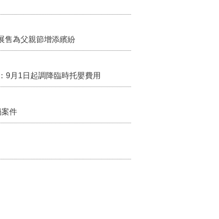
展售為父親節增添繽紛
：9月1日起調降臨時托嬰費用
禍案件