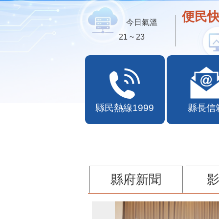
便民快
今日氣溫
21 ~ 23
縣民熱線1999
縣長信
縣府新聞