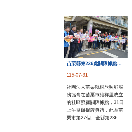
苗栗縣第236處關懷據點在苗栗市維祥里揭牌
115-07-31
社團法人苗栗縣桐欣照顧服
務協會在苗栗市維祥里成立
的社區照顧關懷據點，31日
上午舉辦揭牌典禮，此為苗
栗市第27個、全縣第236處
的據點。苗栗縣長鍾東錦上