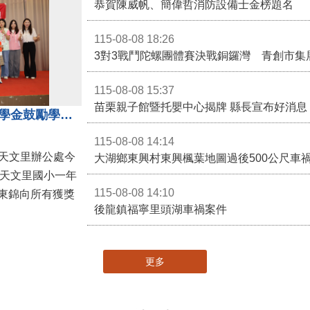
恭賀陳威帆、簡偉哲消防設備士金榜題名
115-08-08 18:26
3對3戰鬥陀螺團體賽決戰銅鑼灣 青創市集
115-08-08 15:37
苗栗親子館暨托嬰中心揭牌 縣長宣布好消息
地方各界齊心支持教育 天文里獎學金鼓勵學童勇敢追夢
115-08-08 14:14
大湖鄉東興村東興楓葉地圖過後500公尺車
，天文里國小一年
115-08-08 14:10
東錦向所有獲獎
後龍鎮福寧里頭湖車禍案件
更多