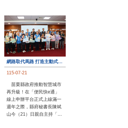
第235處關懷據點揭牌運作 縣長宣布共餐補助將加碼到1萬元
網路取代馬路 打造主動式數位便民服務 苗栗便民快e通 2.0智慧升級啟用
115-07-20
115-07-21
苗栗縣政府攜手牧田家庭
苗栗縣政府推動智慧城市
關懷協會，在頭屋鄉設立的
再升級！在「便民快e通」
社區照顧關懷據點20日揭牌
線上申辦平台正式上線滿一
運作，這是鄉內第6個、全
週年之際，縣府秘書長陳斌
縣第235處的據點；縣長鍾
山今（21）日親自主持「便
東錦在主持揭牌儀式推進據
民快e通 2.0 啟用記者會」，
點總數的同時，也宣布年底