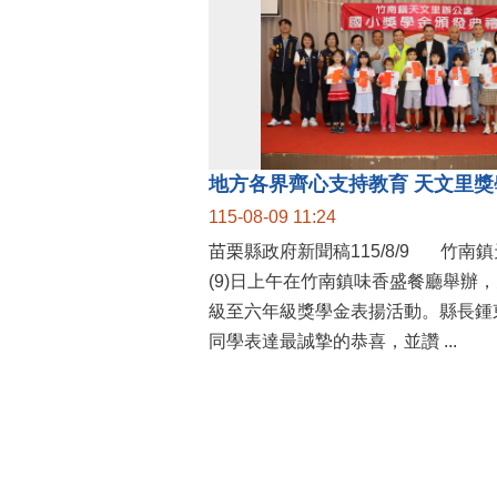
115-08-09 11:24
苗栗縣政府新聞稿115/8/9 竹南鎮天文里辦公處今
(9)日上午在竹南鎮味香盛餐廳舉辦
級至六年級獎學金表揚活動。縣長鍾
同學表達最誠摯的恭喜，並讚 ...