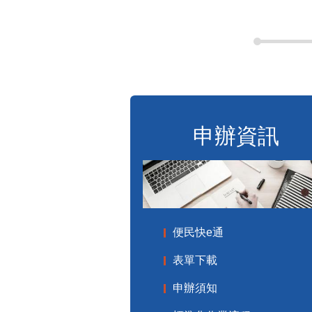
申辦資訊
便民快e通
表單下載
申辦須知