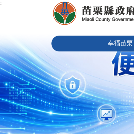
:::
跳到主要內容區塊
:::
幸福苗栗