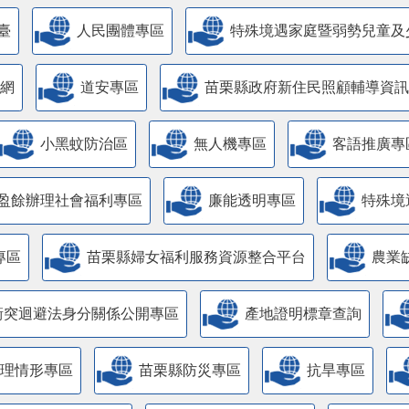
臺
人民團體專區
特殊境遇家庭暨弱勢兒童及
網
道安專區
苗栗縣政府新住民照顧輔導資訊
小黑蚊防治區
無人機專區
客語推廣專
盈餘辦理社會福利專區
廉能透明專區
特殊境
專區
苗栗縣婦女福利服務資源整合平台
農業
衝突迴避法身分關係公開專區
產地證明標章查詢
管理情形專區
苗栗縣防災專區
抗旱專區