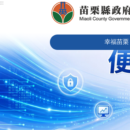
:::
跳到主要內容區塊
:::
幸福苗栗