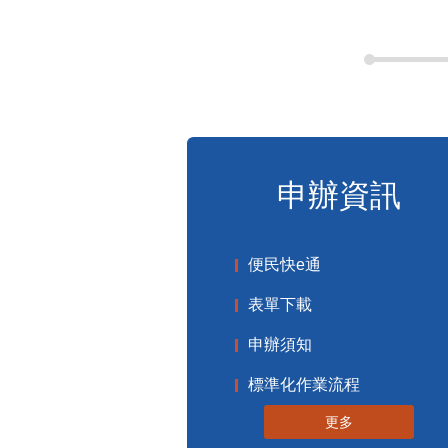
申辦資訊
便民快e通
表單下載
申辦須知