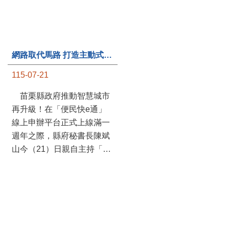
網路取代馬路 打造主動式數位便民服務 苗栗便民快e通 2.0智慧升級啟用
第235處關懷據點揭牌運作 縣長宣布共餐補助將加碼到1萬元
115-07-21
115-07-20
苗栗縣政府推動智慧城市
苗栗縣政府攜手牧田家庭
再升級！在「便民快e通」
關懷協會，在頭屋鄉設立的
線上申辦平台正式上線滿一
社區照顧關懷據點20日揭牌
週年之際，縣府秘書長陳斌
運作，這是鄉內第6個、全
山今（21）日親自主持「便
縣第235處的據點；縣長鍾
民快e通 2.0 啟用記者會」，
東錦在主持揭牌儀式推進據
宣布系統全面升級。數位發
點總數的同時，也宣布年底
展部資料創新司陳怡君副司
前可望將共餐補助直接調高
長蒞臨指導，共同表示對地
到每個月1萬元，另促鄉鎮
方政府智慧服務升級加值的
市公所視財力編列預算配合