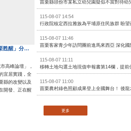
苗栗縣頭份市某私立幼兒園疑似不當對待幼
115-08-07 14:54
115-08-07 11:46
苗栗客家青少年訪問團前進馬來西亞 深化國
苗栗縣長鍾東錦受邀演講 「苗栗甦醒」分享近年轉變
115-08-07 11:11
城市高峰論壇」，
移轉土地勾選土地現值申報書第14欄，提前
的宜居實踐，全
115-08-07 11:00
栗縣的改變以及
在開發、正在醒
更多