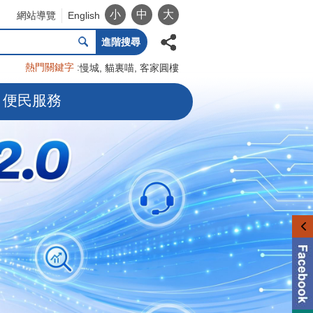
小
中
大
網站導覽
English
進階搜尋
熱門關鍵字
慢城
貓裏喵
客家圓樓
便民服務