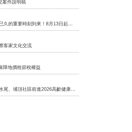
兒案件說明稿
行政院核定西拉雅族為平埔原住民族群 盼望已久的重要時刻到來！8月13日起受理民族成員名冊登記
際客家文化交流
保障地價稅節稅權益
苗栗農村綠色照顧成果登上全國舞台！ 後龍水尾、埔頂社區前進2026高齡健康產業博覽會