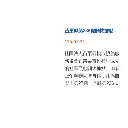
苗栗縣第236處關懷據點在苗栗市維祥里揭牌
115-07-31
社團法人苗栗縣桐欣照顧服
務協會在苗栗市維祥里成立
的社區照顧關懷據點，31日
上午舉辦揭牌典禮，此為苗
栗市第27個、全縣第236處
的據點。苗栗縣長鍾東錦上