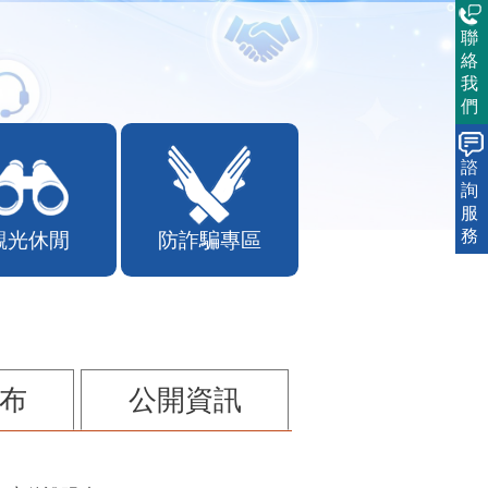
聯
絡
我
們
諮
詢
服
務
觀光休閒
防詐騙專區
布
公開資訊