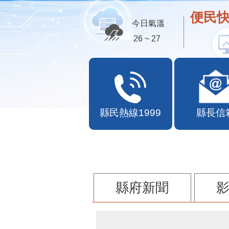
便民快
今日氣溫
26 ~ 27
縣民熱線1999
縣長信
縣府新聞