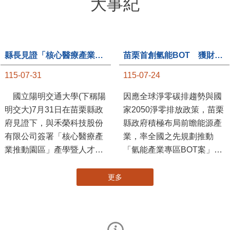
大事紀
縣長見證「核心醫療產業推動園區」產學合作簽約儀式
苗栗首創氫能BOT 獲財政部「突破之翼」肯定
115-07-31
115-07-24
國立陽明交通大學(下稱陽
因應全球淨零碳排趨勢與國
明交大)7月31日在苗栗縣政
家2050淨零排放政策，苗栗
府見證下，與禾榮科技股份
縣政府積極布局前瞻能源產
有限公司簽署「核心醫療產
業，率全國之先規劃推動
業推動園區」產學暨人才培
「氫能產業專區BOT案」，
育合作備忘錄，為苗栗產業
透過促進民間參與公共建設
升級注入新動能，會中，縣
（BOT）模式，引進民間資
長提到醫療園區、高鐵周邊
金、技術與營運能量，打造
土地規劃，期許攜手各界共
全國首座以氫能產業為核心
創美好前景，透過產官學合
的專業園區，展現苗栗推動