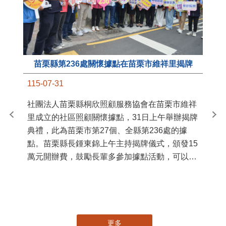
苗栗縣第236處關懷據點在苗栗市維祥里揭牌
11
115-07-31
國
社團法人苗栗縣桐欣照顧服務協會在苗栗市維祥
苗
里成立的社區照顧關懷據點，31日上午舉辦揭牌
署
典禮，此為苗栗市第27個、全縣第236處的據
作
點。苗栗縣長鍾東錦上午主持揭牌儀式，頒發15
縣
萬元開辦費，鼓勵長輩多參加據點活動，可以更
手
加健康、長壽。 坐落於苗栗市維祥里光華街89
號的社區照顧關懷據點，今 ...
更多