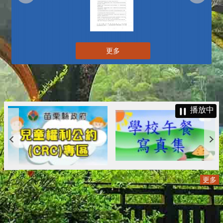
更多
播放中
更多