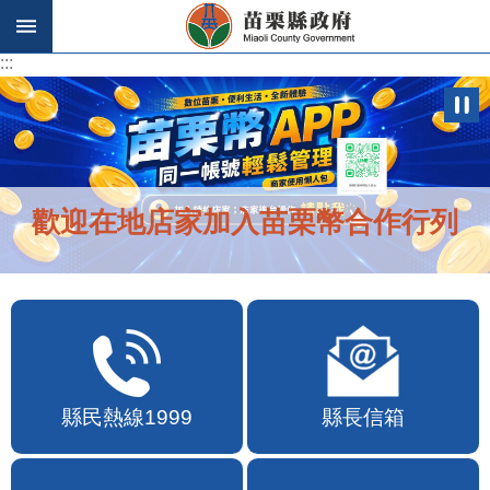
跳到主要內容區塊
:::
:::
歡迎在地店家加入苗栗幣合作行列
縣民熱線1999
縣長信箱