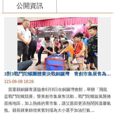
公開資訊
3對3戰鬥陀螺團體賽決戰銅鑼灣 青創市集展售為父親節增添繽紛
115-08-08 18:26
苗栗縣銅鑼青溪協會8月8日在銅鑼灣會館，舉辦「飛龍
盃戰鬥陀螺競賽」暨青創市集展售活動，戰鬥陀螺旋風襲捲
苗南地區，加上熱絡的菁市集，讓父親節更添熱鬧與溫馨氣
氛。縣長鍾東錦偕來賓到場為大小選手加油打氣 ...