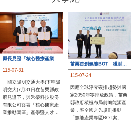
縣長見證「核心醫療產業推動園區」產學合作簽約儀式
苗栗首創氫能BOT 獲財政部「突破之翼」肯定
115-07-31
115-07-24
國立陽明交通大學(下稱陽
因應全球淨零碳排趨勢與國
明交大)7月31日在苗栗縣政
家2050淨零排放政策，苗栗
府見證下，與禾榮科技股份
縣政府積極布局前瞻能源產
有限公司簽署「核心醫療產
業，率全國之先規劃推動
業推動園區」產學暨人才培
「氫能產業專區BOT案」，
育合作備忘錄，為苗栗產業
透過促進民間參與公共建設
升級注入新動能，會中，縣