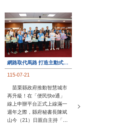
第235處關懷據點揭牌運作 縣長宣布共餐補助將加碼到1萬元
網路取代馬路 打造主動式數位便民服務 苗栗便民快e通 2.0智慧升級啟用
115-07-20
115-07-21
苗栗縣政府攜手牧田家庭
苗栗縣政府推動智慧城市
關懷協會，在頭屋鄉設立的
再升級！在「便民快e通」
社區照顧關懷據點20日揭牌
線上申辦平台正式上線滿一
運作，這是鄉內第6個、全
週年之際，縣府秘書長陳斌
縣第235處的據點；縣長鍾
山今（21）日親自主持「便
東錦在主持揭牌儀式推進據
民快e通 2.0 啟用記者會」，
點總數的同時，也宣布年底
宣布系統全面升級。數位發