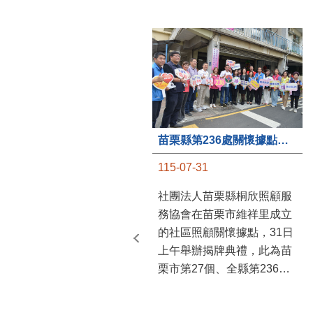
苗栗縣第236處關懷據點在苗栗市維祥里揭牌
115-07-31
社團法人苗栗縣桐欣照顧服
務協會在苗栗市維祥里成立
的社區照顧關懷據點，31日
上午舉辦揭牌典禮，此為苗
栗市第27個、全縣第236處
的據點。苗栗縣長鍾東錦上
午主持揭牌儀式，頒發15萬