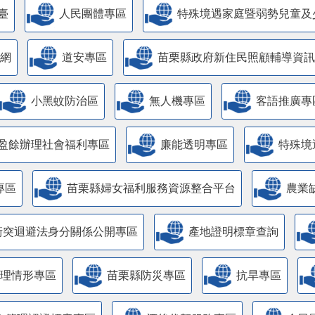
臺
人民團體專區
特殊境遇家庭暨弱勢兒童及
網
道安專區
苗栗縣政府新住民照顧輔導資訊
小黑蚊防治區
無人機專區
客語推廣專
盈餘辦理社會福利專區
廉能透明專區
特殊境
專區
苗栗縣婦女福利服務資源整合平台
農業
衝突迴避法身分關係公開專區
產地證明標章查詢
管理情形專區
苗栗縣防災專區
抗旱專區