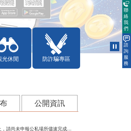
聯
絡
我
們
諮
詢
服
觀光休閒
防詐騙專區
務
布
公開資訊
115年第2季固定源空污費申報已於7月底截止，請尚未申報公私場所儘速完成申繳，以免面臨滯納金及罰鍰!