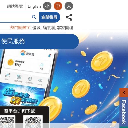
小
中
大
網站導覽
English
進階搜尋
熱門關鍵字
慢城
貓裏喵
客家圓樓
便民服務