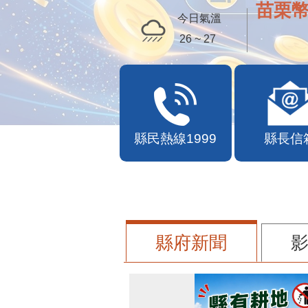
苗栗幣
今日氣溫
26 ~ 27
縣民熱線1999
縣長信
縣府新聞