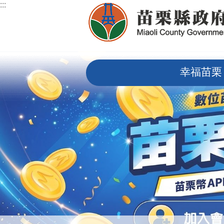
:::
跳到主要內容區塊
:::
幸福苗栗