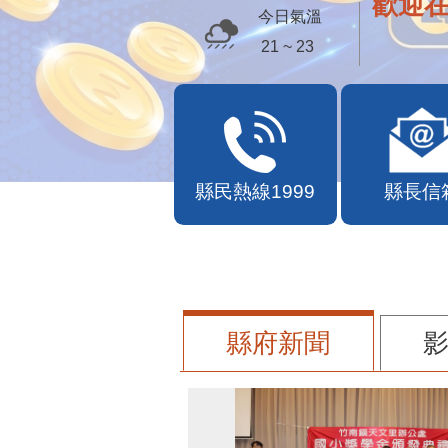
歡迎
今日氣溫
21 ~ 23
縣民熱線1999
縣長信
縣府新聞