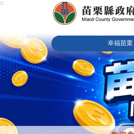
:::
跳到主要內容區塊
:::
幸福苗栗