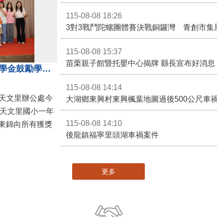
115-08-08 18:26
3對3戰鬥陀螺團體賽決戰銅鑼灣 青創市集
115-08-08 15:37
苗栗親子館暨托嬰中心揭牌 縣長宣布好消息
地方各界齊心支持教育 天文里獎學金鼓勵學童勇敢追夢
115-08-08 14:14
大湖鄉東興村東興楓葉地圖過後500公尺車
，天文里國小一年
115-08-08 14:10
東錦向所有獲獎
後龍鎮福寧里頭湖車禍案件
更多