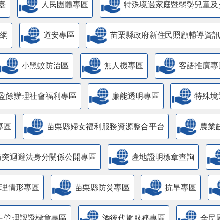
臺
人民團體專區
特殊境遇家庭暨弱勢兒童及
網
道安專區
苗栗縣政府新住民照顧輔導資訊
小黑蚊防治區
無人機專區
客語推廣專
盈餘辦理社會福利專區
廉能透明專區
特殊境
專區
苗栗縣婦女福利服務資源整合平台
農業
衝突迴避法身分關係公開專區
產地證明標章查詢
管理情形專區
苗栗縣防災專區
抗旱專區
主管理認證標章專區
酒後代駕服務專區
全民