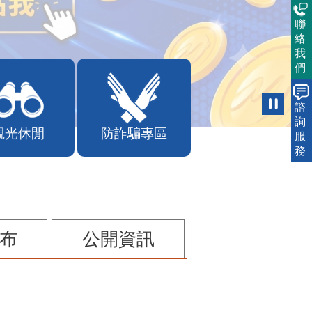
聯
絡
我
們
諮
詢
觀光休閒
防詐騙專區
服
務
布
公開資訊