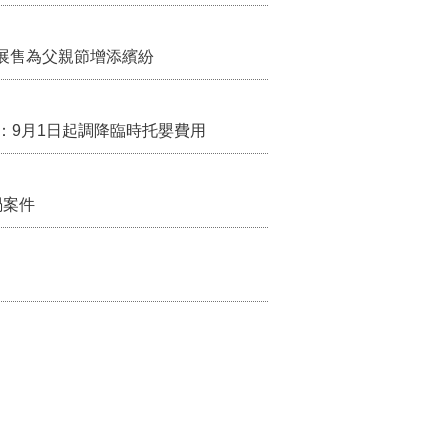
展售為父親節增添繽紛
：9月1日起調降臨時托嬰費用
禍案件