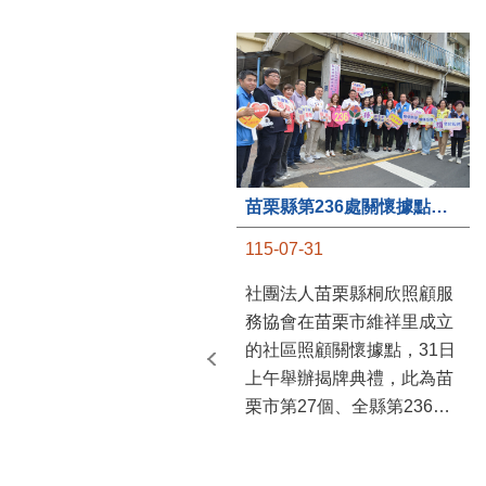
苗栗縣第236處關懷據點在苗栗市維祥里揭牌
115-07-31
社團法人苗栗縣桐欣照顧服
務協會在苗栗市維祥里成立
的社區照顧關懷據點，31日
上午舉辦揭牌典禮，此為苗
栗市第27個、全縣第236處
的據點。苗栗縣長鍾東錦上
午主持揭牌儀式，頒發15萬