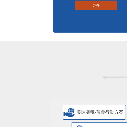
更多
美課關稅-苗栗行動方案