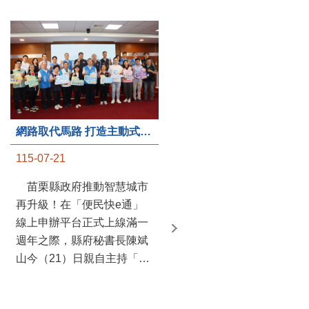
第235處關懷據點揭牌運作 縣長宣布共餐補助將加碼到1萬元
網路取代馬路 打造主動式數位便民服務 苗栗便民快e通 2.0智慧升級啟用
115-07-20
115-07-21
苗栗縣政府攜手牧田家庭
苗栗縣政府推動智慧城市
關懷協會，在頭屋鄉設立的
再升級！在「便民快e通」
社區照顧關懷據點20日揭牌
線上申辦平台正式上線滿一
運作，這是鄉內第6個、全
週年之際，縣府秘書長陳斌
縣第235處的據點；縣長鍾
山今（21）日親自主持「便
東錦在主持揭牌儀式推進據
民快e通 2.0 啟用記者會」，
點總數的同時，也宣布年底
宣布系統全面升級。數位發
前可望將共餐補助直接調高