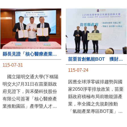
縣長見證「核心醫療產業推動園區」產學合作簽約儀式
苗栗首創氫能BOT 獲財政部「突破之翼」肯定
115-07-31
115-07-24
國立陽明交通大學(下稱陽
因應全球淨零碳排趨勢與國
明交大)7月31日在苗栗縣政
家2050淨零排放政策，苗栗
府見證下，與禾榮科技股份
縣政府積極布局前瞻能源產
有限公司簽署「核心醫療產
業，率全國之先規劃推動
業推動園區」產學暨人才培
「氫能產業專區BOT案」，
育合作備忘錄，為苗栗產業
透過促進民間參與公共建設
升級注入新動能，會中，縣
（BOT）模式，引進民間資