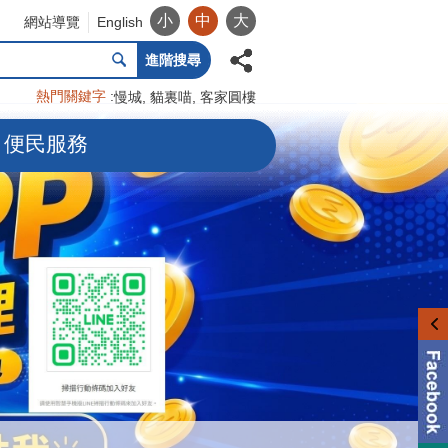
小
中
大
網站導覽
English
進階搜尋
熱門關鍵字
慢城
貓裏喵
客家圓樓
便民服務