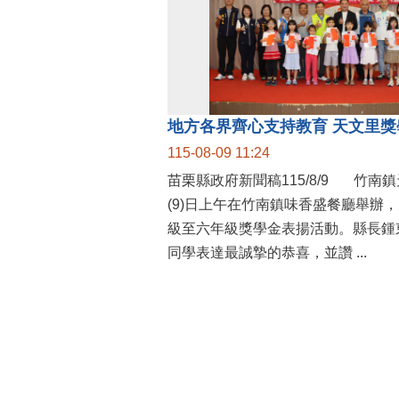
115-08-09 11:24
苗栗縣政府新聞稿115/8/9 竹南鎮天文里辦公處今
(9)日上午在竹南鎮味香盛餐廳舉辦
級至六年級獎學金表揚活動。縣長鍾
同學表達最誠摯的恭喜，並讚 ...