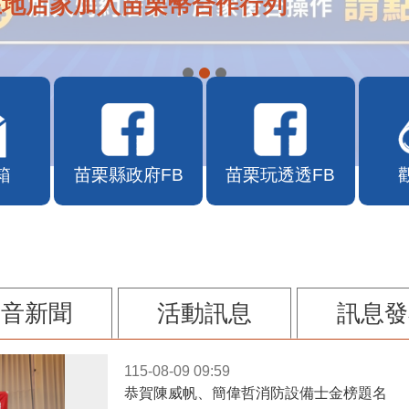
在地店家加入苗栗幣合作行列
箱
苗栗縣政府FB
苗栗玩透透FB
影音新聞
活動訊息
訊息發
115-08-09 09:59
恭賀陳威帆、簡偉哲消防設備士金榜題名