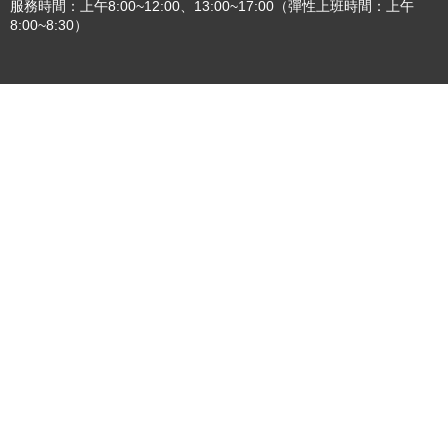
36001 苗栗市縣府路100號(第一辦公大樓)、36046 苗栗市府前路1號
(第二辦公大樓) 電話:1999(限苗栗縣內撥打), 037-322150(外縣市)
服務時間：上午8:00~12:00、13:00~17:00（彈性上班時間：上午
8:00~8:30）