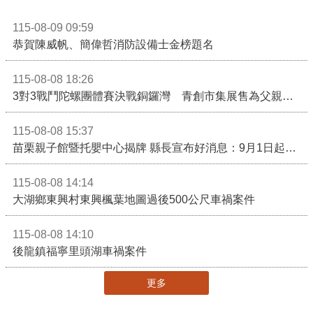
115-08-09 09:59
恭賀陳威帆、簡偉哲消防設備士金榜題名
115-08-08 18:26
3對3戰鬥陀螺團體賽決戰銅鑼灣 青創市集展售為父親節增添繽紛
115-08-08 15:37
苗栗親子館暨托嬰中心揭牌 縣長宣布好消息：9月1日起調降臨時托嬰費用
115-08-08 14:14
大湖鄉東興村東興楓葉地圖過後500公尺車禍案件
115-08-08 14:10
後龍鎮福寧里頭湖車禍案件
更多