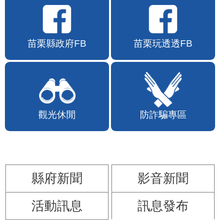
苗栗縣政府FB
苗栗玩透透FB
觀光休閒
防詐騙專區
縣府新聞
影音新聞
活動訊息
訊息發布