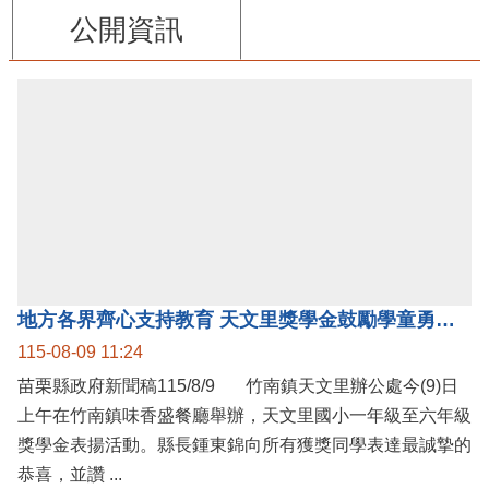
公開資訊
地方各界齊心支持教育 天文里獎學金鼓勵學童勇敢追夢
115-08-09 11:24
苗栗縣政府新聞稿115/8/9 竹南鎮天文里辦公處今(9)日
上午在竹南鎮味香盛餐廳舉辦，天文里國小一年級至六年級
獎學金表揚活動。縣長鍾東錦向所有獲獎同學表達最誠摯的
恭喜，並讚 ...