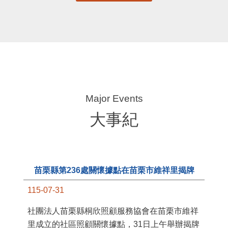
更多
大事紀
苗栗縣第236處關懷據點在苗栗市維祥里揭牌
115-07-31
11