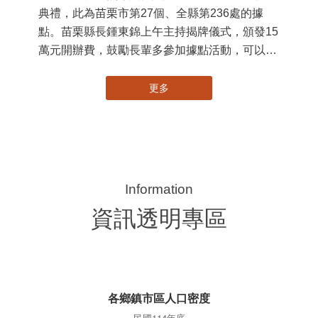
社團法人苗栗縣桐欣照顧服務協會在苗栗市維祥
國
里成立的社區照顧關懷據點，31日上午舉辦揭牌
苗
典禮，此為苗栗市第27個、全縣第236處的據
署
點。苗栗縣長鍾東錦上午主持揭牌儀式，頒發15
作
萬元開辦費，鼓勵長輩多參加據點活動，可以更
縣
加健康、長壽。 坐落於苗栗市維祥里光華街89
手
號的社區照顧關懷據點，今 ...
更多
資訊透明專區