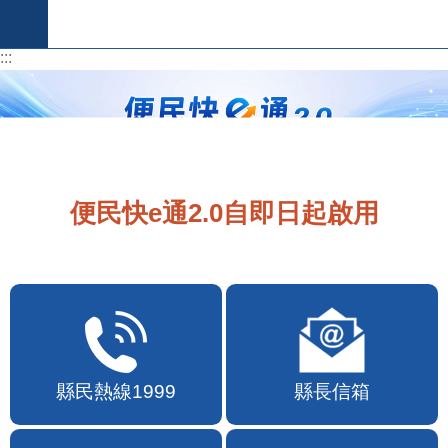
跳到主要內容區塊
:::
:::
便民快e通2.0自即日起啟用
縣民熱線1999
縣長信箱