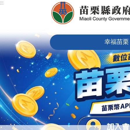
:::
跳到主要內容區塊
:::
幸福苗栗