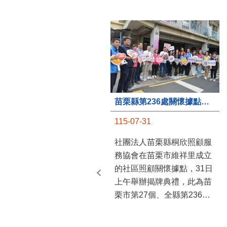
苗栗縣第236處關懷據點在苗栗市維祥里揭牌
115-07-31
社團法人苗栗縣桐欣照顧服
務協會在苗栗市維祥里成立
的社區照顧關懷據點，31日
上午舉辦揭牌典禮，此為苗
栗市第27個、全縣第236處
的據點。苗栗縣長鍾東錦上
午主持揭牌儀式，頒發15萬