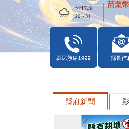
苗栗幣
今日氣溫
26 ~ 34
縣民熱線1999
縣長信
縣府新聞