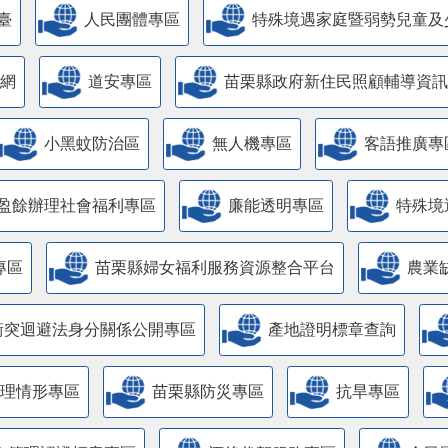
臺
人民團體專區
特殊境遇家庭暨弱勢兒童及
網
道安專區
苗栗縣政府新住民照顧輔導資訊
小黑蚊防治區
無人機專區
客語推廣專
盈餘辦理社會福利專區
廉能透明專區
特殊境
專區
苗栗縣婦女福利服務資源整合平台
農業
衝突迴避法身分關係公開專區
產地證明標章查詢
管理情形專區
苗栗縣防災專區
抗旱專區