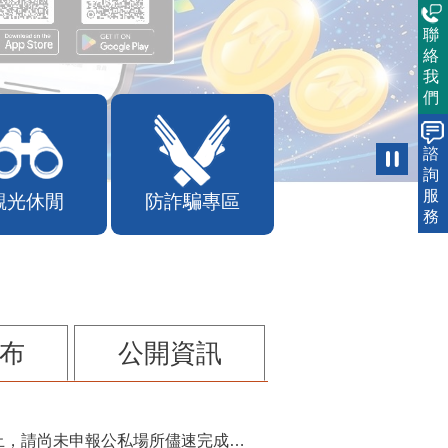
聯
絡
我
們
諮
詢
服
觀光休閒
防詐騙專區
務
布
公開資訊
115年第2季固定源空污費申報已於7月底截止，請尚未申報公私場所儘速完成申繳，以免面臨滯納金及罰鍰!