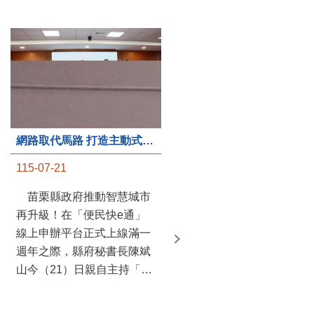
第235處關懷據點揭牌運作 縣長宣布共餐補助將加碼到1萬元
115-07-20
苗栗縣政府攜手牧田家庭
關懷協會，在頭屋鄉設立的
網路取代馬路 打造主動式數位便民服務 苗栗便民快e通 2.0智慧升級啟用
社區照顧關懷據點20日揭牌
115-07-21
運作，這是鄉內第6個、全
縣第235處的據點；縣長鍾
苗栗縣政府推動智慧城市
東錦在主持揭牌儀式推進據
再升級！在「便民快e通」
點總數的同時，也宣布年底
線上申辦平台正式上線滿一
前可望將共餐補助直接調高
週年之際，縣府秘書長陳斌
到每個月1萬元，另促鄉鎮
山今（21）日親自主持「便
市公所視財力編列預算配合
民快e通 2.0 啟用記者會」，
加碼，跟上物價上漲的腳
宣布系統全面升級。數位發