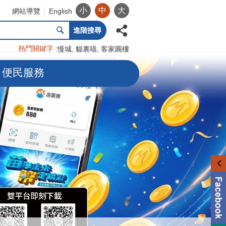
小
中
大
網站導覽
English
進階搜尋
熱門關鍵字
慢城
貓裏喵
客家圓樓
便民服務