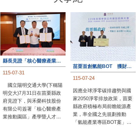
縣長見證「核心醫療產業推動園區」產學合作簽約儀式
苗栗首創氫能BOT 獲財政部「突破之翼」肯定
115-07-31
115-07-24
國立陽明交通大學(下稱陽
因應全球淨零碳排趨勢與國
明交大)7月31日在苗栗縣政
家2050淨零排放政策，苗栗
府見證下，與禾榮科技股份
縣政府積極布局前瞻能源產
有限公司簽署「核心醫療產
業，率全國之先規劃推動
業推動園區」產學暨人才培
「氫能產業專區BOT案」，
育合作備忘錄，為苗栗產業
透過促進民間參與公共建設
升級注入新動能，會中，縣