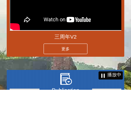
三周年V2
更多
播放中
專刊
更多