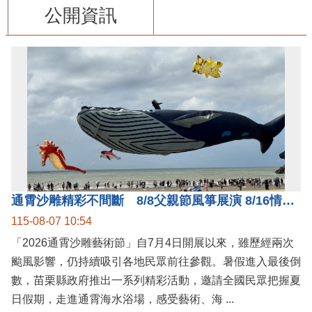
公開資訊
通霄沙雕精彩不間斷 8/8父親節風箏展演 8/16情人節66對浪漫挑戰送好禮
115-08-07 10:54
「2026通霄沙雕藝術節」自7月4日開展以來，雖歷經兩次
颱風影響，仍持續吸引各地民眾前往參觀。暑假進入最後倒
數，苗栗縣政府推出一系列精彩活動，邀請全國民眾把握夏
日假期，走進通霄海水浴場，感受藝術、海 ...