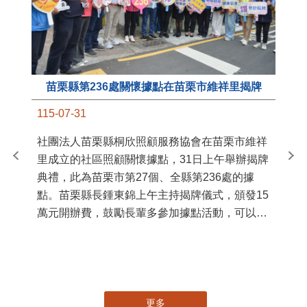
苗栗縣第236處關懷據點在苗栗市維祥里揭牌
11
115-07-31
國
社團法人苗栗縣桐欣照顧服務協會在苗栗市維祥
苗
里成立的社區照顧關懷據點，31日上午舉辦揭牌
署
典禮，此為苗栗市第27個、全縣第236處的據
作
點。苗栗縣長鍾東錦上午主持揭牌儀式，頒發15
縣
萬元開辦費，鼓勵長輩多參加據點活動，可以更
手
加健康、長壽。 坐落於苗栗市維祥里光華街89
號的社區照顧關懷據點，今 ...
更多