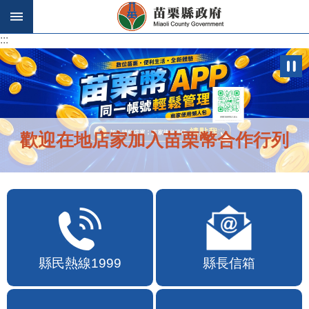
跳到主要內容區塊
:::
:::
歡迎在地店家加入苗栗幣合作行列
縣民熱線1999
縣長信箱