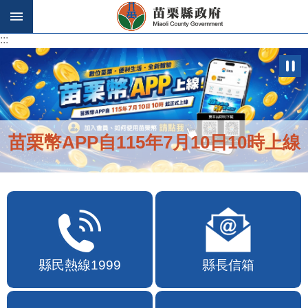
跳到主要內容區塊
:::
:::
苗栗幣APP自115年7月10日10時上線
縣民熱線1999
縣長信箱