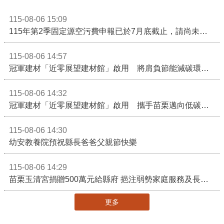
115-08-06 15:09
115年第2季固定源空污費申報已於7月底截止，請尚未申報公私場所儘速完成申繳，以免面臨滯納金及罰鍰!
115-08-06 14:57
冠軍建材「近零展望建材館」啟用 將肩負節能減碳環境教育重任
115-08-06 14:32
冠軍建材「近零展望建材館」啟用 攜手苗栗邁向低碳建築新未來
115-08-06 14:30
幼安教養院預祝縣長爸爸父親節快樂
115-08-06 14:29
苗栗玉清宮捐贈500萬元給縣府 挹注弱勢家庭服務及長照醫療資源
更多