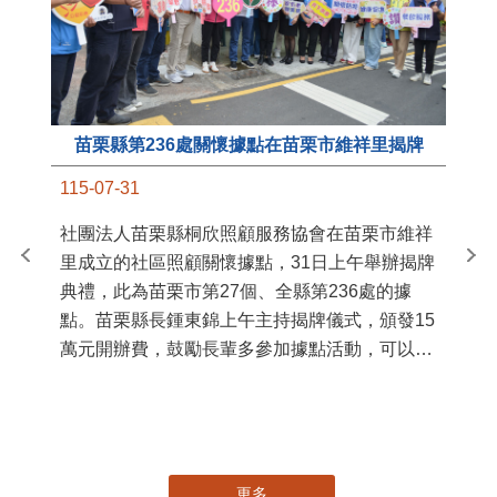
苗栗縣第236處關懷據點在苗栗市維祥里揭牌
11
115-07-31
國
社團法人苗栗縣桐欣照顧服務協會在苗栗市維祥
苗
里成立的社區照顧關懷據點，31日上午舉辦揭牌
署
典禮，此為苗栗市第27個、全縣第236處的據
作
點。苗栗縣長鍾東錦上午主持揭牌儀式，頒發15
縣
萬元開辦費，鼓勵長輩多參加據點活動，可以更
手
加健康、長壽。 坐落於苗栗市維祥里光華街89
號的社區照顧關懷據點，今 ...
更多