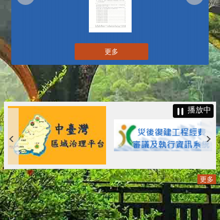
更多
播放中
更多