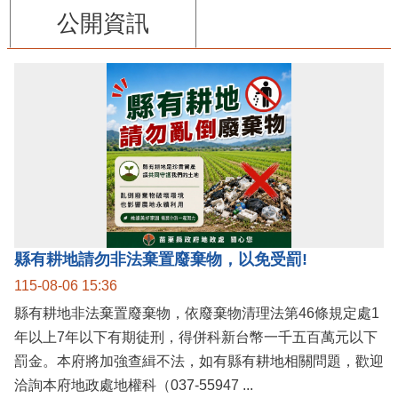
公開資訊
縣有耕地請勿非法棄置廢棄物，以免受罰!
115-08-06 15:36
縣有耕地非法棄置廢棄物，依廢棄物清理法第46條規定處1
年以上7年以下有期徒刑，得併科新台幣一千五百萬元以下
罰金。本府將加強查緝不法，如有縣有耕地相關問題，歡迎
洽詢本府地政處地權科（037-55947 ...