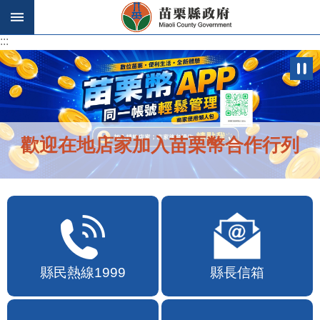
跳到主要內容區塊
:::
:::
歡迎在地店家加入苗栗幣合作行列
縣民熱線1999
縣長信箱