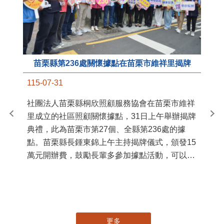
苗栗縣第236處關懷據點在苗栗市維祥里揭牌
11
115-07-31
國
社團法人苗栗縣桐欣照顧服務協會在苗栗市維祥
苗
里成立的社區照顧關懷據點，31日上午舉辦揭牌
署
典禮，此為苗栗市第27個、全縣第236處的據
作
點。苗栗縣長鍾東錦上午主持揭牌儀式，頒發15
縣
萬元開辦費，鼓勵長輩多參加據點活動，可以更
手
加健康、長壽。 坐落於苗栗市維祥里光華街89
號的社區照顧關懷據點，今 ...
更多