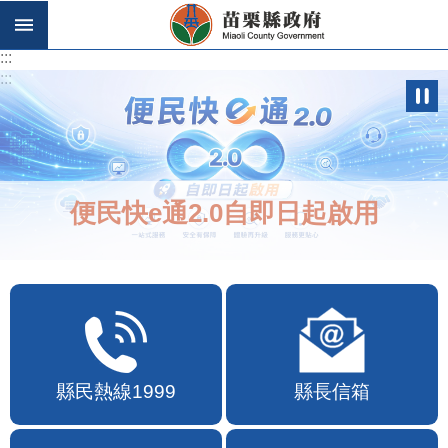
跳到主要內容區塊
:::
:::
便民快e通2.0自即日起啟用
縣民熱線1999
縣長信箱