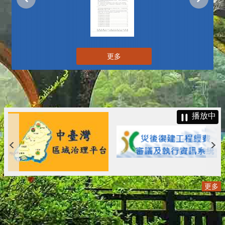
更多
播放中
更多