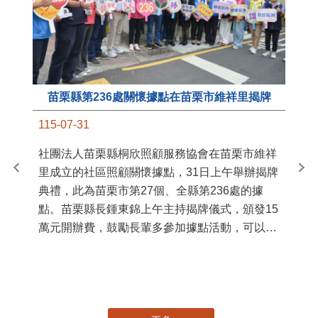
苗栗縣第236處關懷據點在苗栗市維祥里揭牌
11
115-07-31
國
社團法人苗栗縣桐欣照顧服務協會在苗栗市維祥
苗
里成立的社區照顧關懷據點，31日上午舉辦揭牌
署
典禮，此為苗栗市第27個、全縣第236處的據
作
點。苗栗縣長鍾東錦上午主持揭牌儀式，頒發15
縣
萬元開辦費，鼓勵長輩多參加據點活動，可以更
手
加健康、長壽。 坐落於苗栗市維祥里光華街89
號的社區照顧關懷據點，今 ...