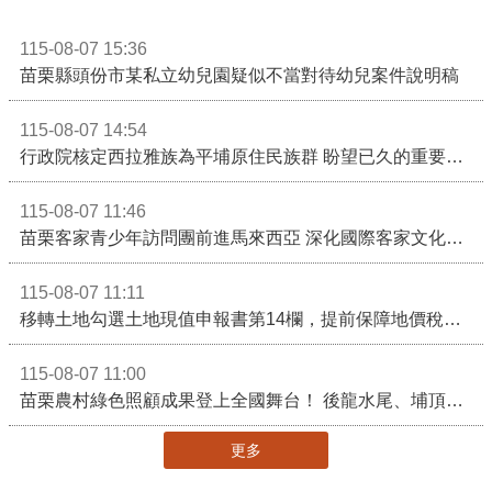
115-08-07 15:36
苗栗縣頭份市某私立幼兒園疑似不當對待幼兒案件說明稿
115-08-07 14:54
行政院核定西拉雅族為平埔原住民族群 盼望已久的重要時刻到來！8月13日起受理民族成員名冊登記
115-08-07 11:46
苗栗客家青少年訪問團前進馬來西亞 深化國際客家文化交流
115-08-07 11:11
移轉土地勾選土地現值申報書第14欄，提前保障地價稅節稅權益
115-08-07 11:00
苗栗農村綠色照顧成果登上全國舞台！ 後龍水尾、埔頂社區前進2026高齡健康產業博覽會
更多