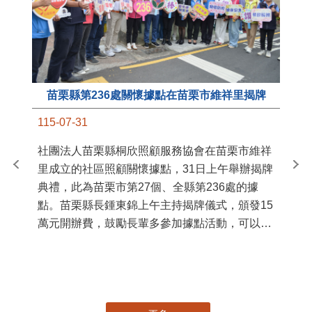
苗栗縣第236處關懷據點在苗栗市維祥里揭牌
11
115-07-31
國
社團法人苗栗縣桐欣照顧服務協會在苗栗市維祥
苗
里成立的社區照顧關懷據點，31日上午舉辦揭牌
署
典禮，此為苗栗市第27個、全縣第236處的據
作
點。苗栗縣長鍾東錦上午主持揭牌儀式，頒發15
縣
萬元開辦費，鼓勵長輩多參加據點活動，可以更
手
加健康、長壽。 坐落於苗栗市維祥里光華街89
號的社區照顧關懷據點，今 ...