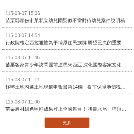
115-08-07 15:36
苗栗縣頭份市某私立幼兒園疑似不當對待幼兒案件說明稿
115-08-07 14:54
行政院核定西拉雅族為平埔原住民族群 盼望已久的重要時刻到來！8月13日起受理民族成員名冊登記
115-08-07 11:46
苗栗客家青少年訪問團前進馬來西亞 深化國際客家文化交流
115-08-07 11:11
移轉土地勾選土地現值申報書第14欄，提前保障地價稅節稅權益
115-08-07 11:00
苗栗農村綠色照顧成果登上全國舞台！ 後龍水尾、埔頂社區前進2026高齡健康產業博覽會
更多