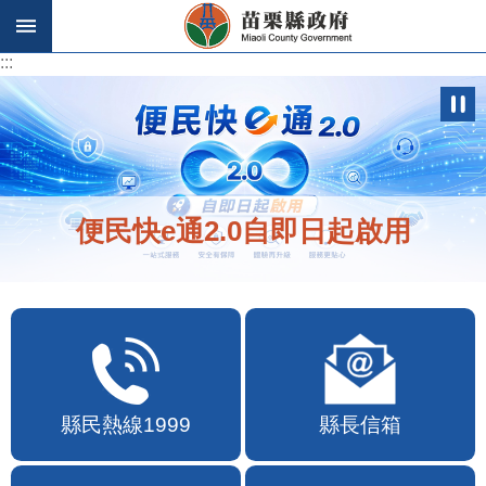
跳到主要內容區塊
:::
:::
便民快e通2.0自即日起啟用
縣民熱線1999
縣長信箱