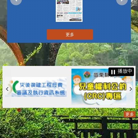
更多
播放中
更多