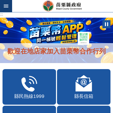
跳到主要內容區塊
:::
:::
歡迎在地店家加入苗栗幣合作行列
縣民熱線1999
縣長信箱