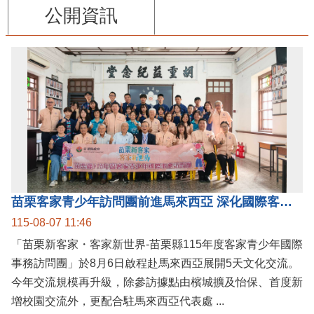
公開資訊
苗栗客家青少年訪問團前進馬來西亞 深化國際客家文化交流
115-08-07 11:46
「苗栗新客家・客家新世界-苗栗縣115年度客家青少年國際
事務訪問團」於8月6日啟程赴馬來西亞展開5天文化交流。
今年交流規模再升級，除參訪據點由檳城擴及怡保、首度新
增校園交流外，更配合駐馬來西亞代表處 ...