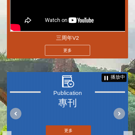
三周年V2
更多
播放中
專刊
更多