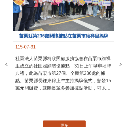
苗栗縣第236處關懷據點在苗栗市維祥里揭牌
11
115-07-31
國
社團法人苗栗縣桐欣照顧服務協會在苗栗市維祥
苗
里成立的社區照顧關懷據點，31日上午舉辦揭牌
署
典禮，此為苗栗市第27個、全縣第236處的據
作
點。苗栗縣長鍾東錦上午主持揭牌儀式，頒發15
縣
萬元開辦費，鼓勵長輩多參加據點活動，可以更
手
加健康、長壽。 坐落於苗栗市維祥里光華街89
號的社區照顧關懷據點，今 ...
更多