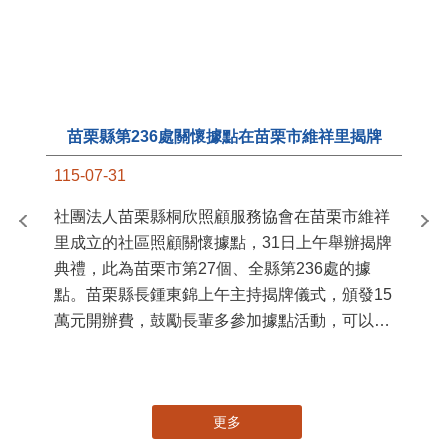
苗栗縣第236處關懷據點在苗栗市維祥里揭牌
11
115-07-31
國
社團法人苗栗縣桐欣照顧服務協會在苗栗市維祥
苗
里成立的社區照顧關懷據點，31日上午舉辦揭牌
署
典禮，此為苗栗市第27個、全縣第236處的據
作
點。苗栗縣長鍾東錦上午主持揭牌儀式，頒發15
縣
萬元開辦費，鼓勵長輩多參加據點活動，可以更
手
加健康、長壽。 坐落於苗栗市維祥里光華街89
號的社區照顧關懷據點，今 ...
更多