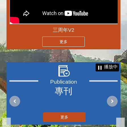
三周年V2
更多
播放中
專刊
更多