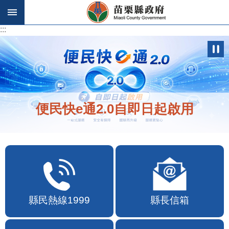
跳到主要內容區塊
:::
:::
便民快e通2.0自即日起啟用
縣民熱線1999
縣長信箱