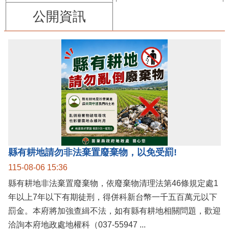
公開資訊
縣有耕地請勿非法棄置廢棄物，以免受罰!
115-08-06 15:36
縣有耕地非法棄置廢棄物，依廢棄物清理法第46條規定處1
年以上7年以下有期徒刑，得併科新台幣一千五百萬元以下
罰金。本府將加強查緝不法，如有縣有耕地相關問題，歡迎
洽詢本府地政處地權科（037-55947 ...