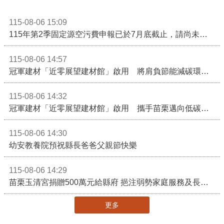
115-08-06 15:09
115年第2季固定源空污費申報已於7月底截止，請尚未申報公私場所儘速完成申繳，以免面臨滯納金及罰鍰!
115-08-06 14:57
冠軍建材「近零展望建材館」啟用 將肩負節能減碳環境教育重任
115-08-06 14:32
冠軍建材「近零展望建材館」啟用 攜手苗栗邁向低碳建築新未來
115-08-06 14:30
幼安教養院預祝縣長爸爸父親節快樂
115-08-06 14:29
苗栗玉清宮捐贈500萬元給縣府 挹注弱勢家庭服務及長照醫療資源
更多