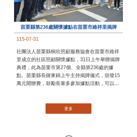
署
作
縣
苗栗縣第236處關懷據點在苗栗市維祥里揭牌
手
115-07-31
社團法人苗栗縣桐欣照顧服務協會在苗栗市維祥
里成立的社區照顧關懷據點，31日上午舉辦揭牌
典禮，此為苗栗市第27個、全縣第236處的據
點。苗栗縣長鍾東錦上午主持揭牌儀式，頒發15
萬元開辦費，鼓勵長輩多參加據點活動，可以更
加健康、長壽。 坐落於苗栗市維祥里光華街89
號的社區照顧關懷據點，今 ...
更多