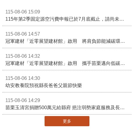
115-08-06 15:09
115年第2季固定源空污費申報已於7月底截止，請尚未申報公私場所儘速完成申繳，以免面臨滯納金及罰鍰!
115-08-06 14:57
冠軍建材「近零展望建材館」啟用 將肩負節能減碳環境教育重任
115-08-06 14:32
冠軍建材「近零展望建材館」啟用 攜手苗栗邁向低碳建築新未來
115-08-06 14:30
幼安教養院預祝縣長爸爸父親節快樂
115-08-06 14:29
苗栗玉清宮捐贈500萬元給縣府 挹注弱勢家庭服務及長照醫療資源
更多