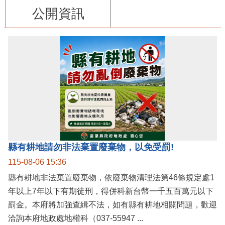
公開資訊
縣有耕地請勿非法棄置廢棄物，以免受罰!
115-08-06 15:36
縣有耕地非法棄置廢棄物，依廢棄物清理法第46條規定處1
年以上7年以下有期徒刑，得併科新台幣一千五百萬元以下
罰金。本府將加強查緝不法，如有縣有耕地相關問題，歡迎
洽詢本府地政處地權科（037-55947 ...