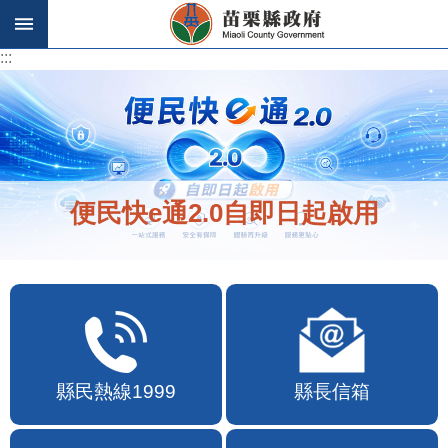
跳到主要內容區塊
:::
:::
便民快e通2.0自即日起啟用
縣民熱線1999
縣長信箱