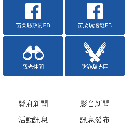
苗栗縣政府FB
苗栗玩透透FB
觀光休閒
防詐騙專區
縣府新聞
影音新聞
活動訊息
訊息發布