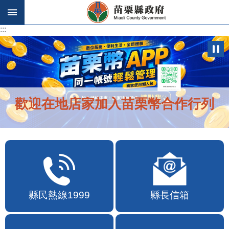
跳到主要內容區塊
:::
:::
歡迎在地店家加入苗栗幣合作行列
縣民熱線1999
縣長信箱