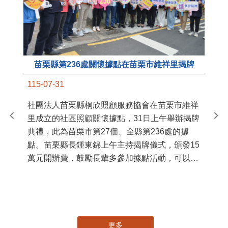
苗栗縣第236處關懷據點在苗栗市維祥里揭牌
11
115-07-31
國
社團法人苗栗縣桐欣照顧服務協會在苗栗市維祥
苗
里成立的社區照顧關懷據點，31日上午舉辦揭牌
署
典禮，此為苗栗市第27個、全縣第236處的據
作
點。苗栗縣長鍾東錦上午主持揭牌儀式，頒發15
縣
萬元開辦費，鼓勵長輩多參加據點活動，可以更
手
加健康、長壽。 坐落於苗栗市維祥里光華街89
號的社區照顧關懷據點，今 ...
更多