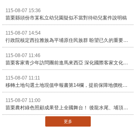
115-08-07 15:36
苗栗縣頭份市某私立幼兒園疑似不當對待幼兒案件說明稿
115-08-07 14:54
行政院核定西拉雅族為平埔原住民族群 盼望已久的重要時刻到來！8月13日起受理民族成員名冊登記
115-08-07 11:46
苗栗客家青少年訪問團前進馬來西亞 深化國際客家文化交流
115-08-07 11:11
移轉土地勾選土地現值申報書第14欄，提前保障地價稅節稅權益
115-08-07 11:00
苗栗農村綠色照顧成果登上全國舞台！ 後龍水尾、埔頂社區前進2026高齡健康產業博覽會
更多