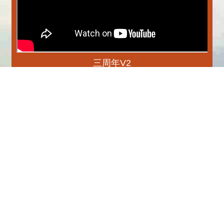
三周年V2
更多
播放中
專刊
更多