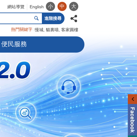
小
中
大
網站導覽
English
進階搜尋
熱門關鍵字
慢城
貓裏喵
客家圓樓
便民服務