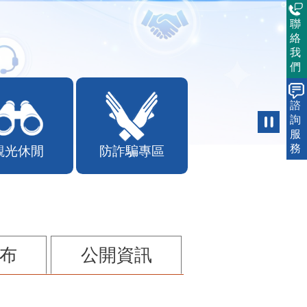
聯
絡
我
們
諮
詢
觀光休閒
防詐騙專區
服
務
布
公開資訊
兒案件說明稿