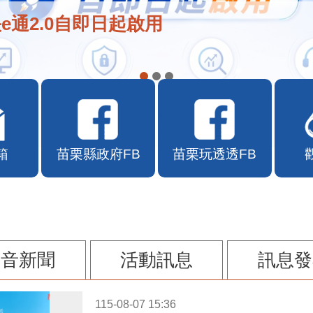
在地店家加入苗栗幣合作行列
箱
苗栗縣政府FB
苗栗玩透透FB
影音新聞
活動訊息
訊息發
115-08-07 15:36
苗栗縣頭份市某私立幼兒園疑似不當對待幼