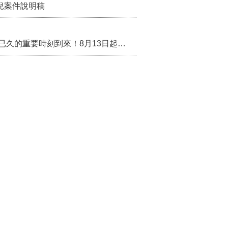
行政院核定西拉雅族為平埔原住民族群 盼望已久的重要時刻到來！8月13日起受理民族成員名冊登記
際客家文化交流
保障地價稅節稅權益
苗栗農村綠色照顧成果登上全國舞台！ 後龍水尾、埔頂社區前進2026高齡健康產業博覽會