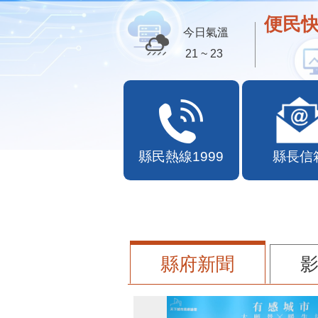
歡迎
今日氣溫
21 ~ 23
縣民熱線1999
縣長信
縣府新聞