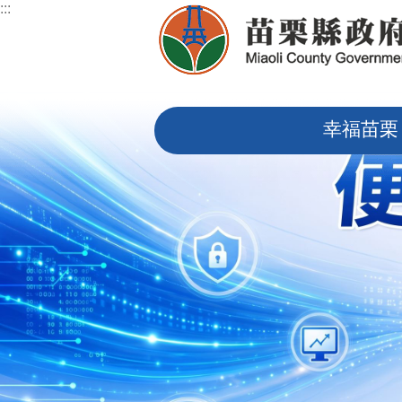
:::
跳到主要內容區塊
:::
幸福苗栗