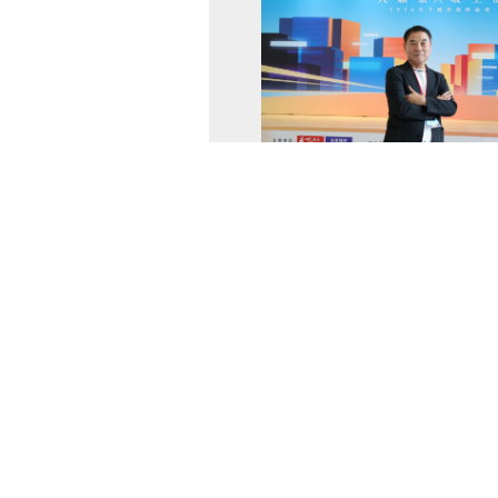
115-08-07 17:21
天下雜誌8月7日舉辦「2026天下
邀請苗栗縣長鍾東錦演講「以人為本
齡友善的未來場景學」，分享近年苗
未來願景，縣長強調，苗栗是一個正
來、正在 ...