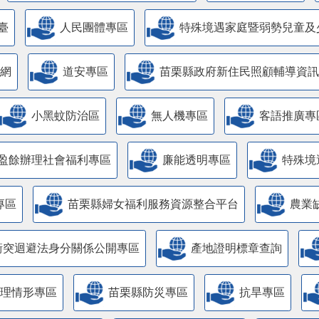
臺
人民團體專區
特殊境遇家庭暨弱勢兒童及
網
道安專區
苗栗縣政府新住民照顧輔導資訊
小黑蚊防治區
無人機專區
客語推廣專
盈餘辦理社會福利專區
廉能透明專區
特殊境
專區
苗栗縣婦女福利服務資源整合平台
農業
衝突迴避法身分關係公開專區
產地證明標章查詢
管理情形專區
苗栗縣防災專區
抗旱專區