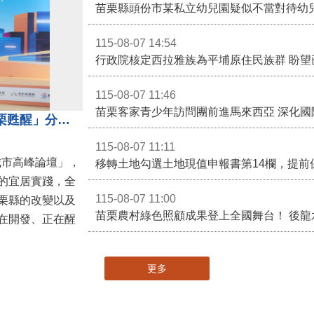
苗栗縣頭份市某私立幼兒園疑似不當對待幼
115-08-07 14:54
115-08-07 11:46
苗栗客家青少年訪問團前進馬來西亞 深化國
苗栗縣長鍾東錦受邀演講 「苗栗甦醒」分享近年轉變
115-08-07 11:11
城市高峰論壇」，
移轉土地勾選土地現值申報書第14欄，提前
的宜居實踐，全
115-08-07 11:00
栗縣的改變以及
在開發、正在醒
更多