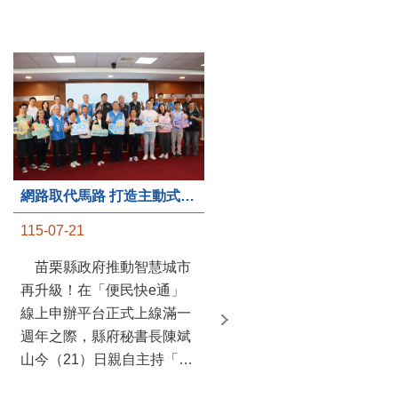
第235處關懷據點揭牌運作 縣長宣布共餐補助將加碼到1萬元
網路取代馬路 打造主動式數位便民服務 苗栗便民快e通 2.0智慧升級啟用
115-07-20
115-07-21
苗栗縣政府攜手牧田家庭
苗栗縣政府推動智慧城市
關懷協會，在頭屋鄉設立的
再升級！在「便民快e通」
社區照顧關懷據點20日揭牌
線上申辦平台正式上線滿一
運作，這是鄉內第6個、全
週年之際，縣府秘書長陳斌
縣第235處的據點；縣長鍾
山今（21）日親自主持「便
東錦在主持揭牌儀式推進據
民快e通 2.0 啟用記者會」，
點總數的同時，也宣布年底