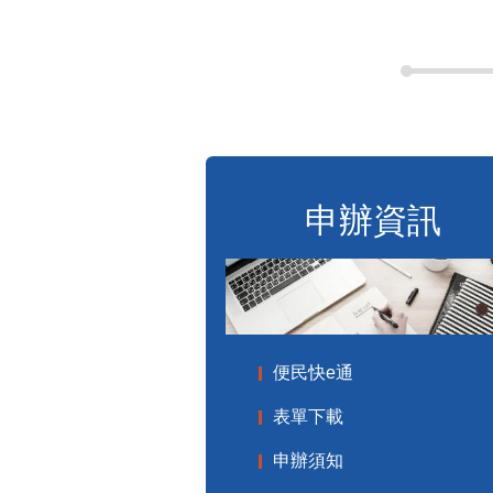
申辦資訊
便民快e通
表單下載
申辦須知