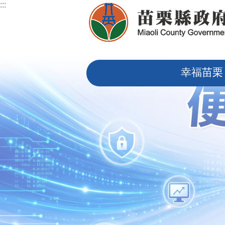
:::
跳到主要內容區塊
:::
幸福苗栗