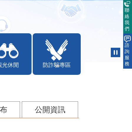
聯
絡
我
們
諮
詢
服
務
觀光休閒
防詐騙專區
布
公開資訊