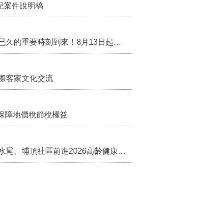
兒案件說明稿
行政院核定西拉雅族為平埔原住民族群 盼望已久的重要時刻到來！8月13日起受理民族成員名冊登記
際客家文化交流
保障地價稅節稅權益
苗栗農村綠色照顧成果登上全國舞台！ 後龍水尾、埔頂社區前進2026高齡健康產業博覽會