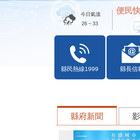
便民快
今日氣溫
26 ~ 33
縣民熱線1999
縣長信
縣府新聞