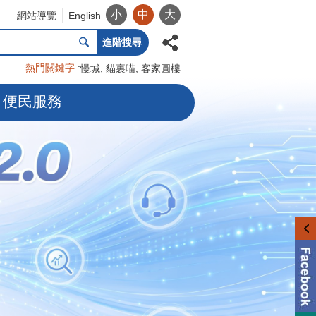
小
中
大
網站導覽
English
進階搜尋
熱門關鍵字
慢城
貓裏喵
客家圓樓
便民服務