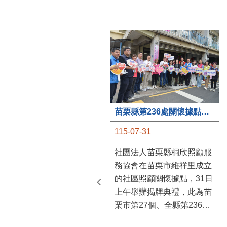
苗栗縣第236處關懷據點在苗栗市維祥里揭牌
115-07-31
社團法人苗栗縣桐欣照顧服
務協會在苗栗市維祥里成立
的社區照顧關懷據點，31日
上午舉辦揭牌典禮，此為苗
栗市第27個、全縣第236處
的據點。苗栗縣長鍾東錦上