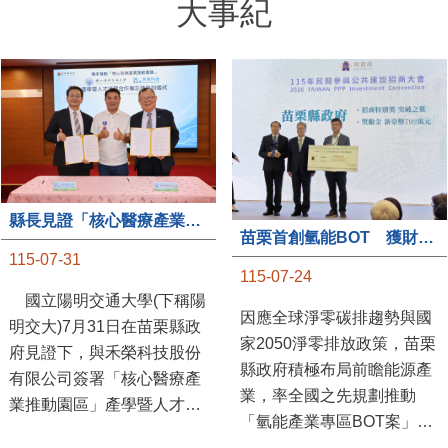
大事紀
縣長見證「核心醫療產業推動園區」產學合作簽約儀式
苗栗首創氫能BOT 獲財政部「突破之翼」肯定
115-07-31
115-07-24
國立陽明交通大學(下稱陽
因應全球淨零碳排趨勢與國
明交大)7月31日在苗栗縣政
家2050淨零排放政策，苗栗
府見證下，與禾榮科技股份
縣政府積極布局前瞻能源產
有限公司簽署「核心醫療產
業，率全國之先規劃推動
業推動園區」產學暨人才培
「氫能產業專區BOT案」，
育合作備忘錄，為苗栗產業
透過促進民間參與公共建設