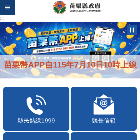
跳到主要內容區塊
:::
:::
苗栗幣APP自115年7月10日10時上線
縣民熱線1999
縣長信箱