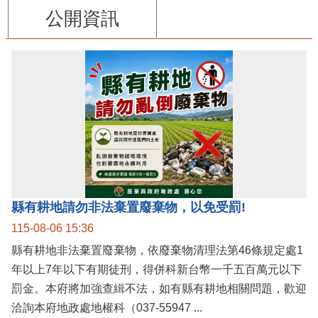
公開資訊
縣有耕地請勿非法棄置廢棄物，以免受罰!
115-08-06 15:36
縣有耕地非法棄置廢棄物，依廢棄物清理法第46條規定處1
年以上7年以下有期徒刑，得併科新台幣一千五百萬元以下
罰金。本府將加強查緝不法，如有縣有耕地相關問題，歡迎
洽詢本府地政處地權科（037-55947 ...