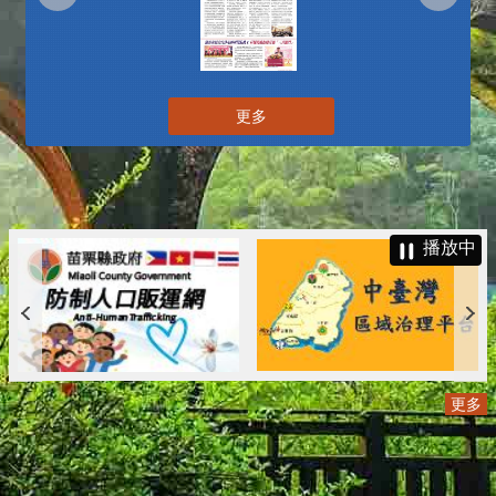
更多
播放中
更多