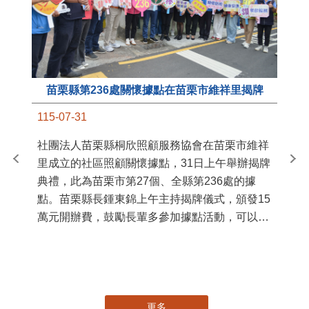
苗栗縣第236處關懷據點在苗栗市維祥里揭牌
11
115-07-31
國
社團法人苗栗縣桐欣照顧服務協會在苗栗市維祥
苗
里成立的社區照顧關懷據點，31日上午舉辦揭牌
署
典禮，此為苗栗市第27個、全縣第236處的據
作
點。苗栗縣長鍾東錦上午主持揭牌儀式，頒發15
縣
萬元開辦費，鼓勵長輩多參加據點活動，可以更
手
加健康、長壽。 坐落於苗栗市維祥里光華街89
號的社區照顧關懷據點，今 ...
更多