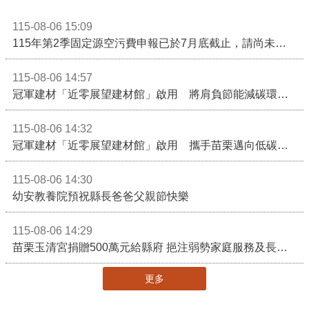
115-08-06 15:09
115年第2季固定源空污費申報已於7月底截止，請尚未申報公私場所儘速完成申繳，以免面臨滯納金及罰鍰!
115-08-06 14:57
冠軍建材「近零展望建材館」啟用 將肩負節能減碳環境教育重任
115-08-06 14:32
冠軍建材「近零展望建材館」啟用 攜手苗栗邁向低碳建築新未來
115-08-06 14:30
幼安教養院預祝縣長爸爸父親節快樂
115-08-06 14:29
苗栗玉清宮捐贈500萬元給縣府 挹注弱勢家庭服務及長照醫療資源
更多