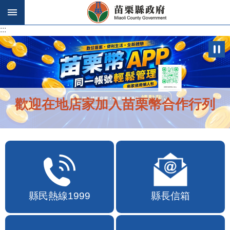
跳到主要內容區塊
:::
:::
歡迎在地店家加入苗栗幣合作行列
縣民熱線1999
縣長信箱