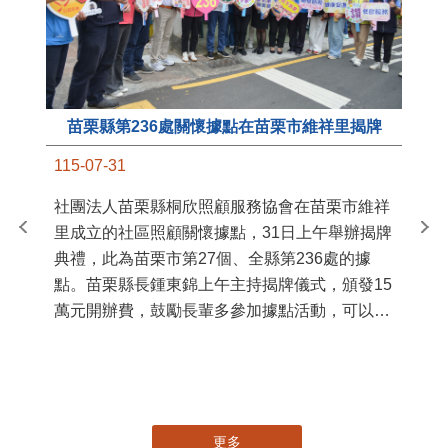
苗栗縣第236處關懷據點在苗栗市維祥里揭牌
11
115-07-31
國
社團法人苗栗縣桐欣照顧服務協會在苗栗市維祥
苗
里成立的社區照顧關懷據點，31日上午舉辦揭牌
署
典禮，此為苗栗市第27個、全縣第236處的據
作
點。苗栗縣長鍾東錦上午主持揭牌儀式，頒發15
縣
萬元開辦費，鼓勵長輩多參加據點活動，可以更
手
加健康、長壽。 坐落於苗栗市維祥里光華街89
號的社區照顧關懷據點，今 ...
更多