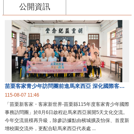
公開資訊
苗栗客家青少年訪問團前進馬來西亞 深化國際客家文化交流
115-08-07 11:46
「苗栗新客家・客家新世界-苗栗縣115年度客家青少年國際
事務訪問團」於8月6日啟程赴馬來西亞展開5天文化交流。
今年交流規模再升級，除參訪據點由檳城擴及怡保、首度新
增校園交流外，更配合駐馬來西亞代表處 ...