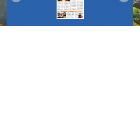
更多
播放中
更多