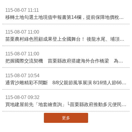
115-08-07 11:11
移轉土地勾選土地現值申報書第14欄，提前保障地價稅節稅權益
115-08-07 11:00
苗栗農村綠色照顧成果登上全國舞台！ 後龍水尾、埔頂社區前進2026高齡健康產業博覽會
115-08-07 11:00
把握國際交流契機 苗栗縣政府搭建海外合作橋梁 為在地產業爭取更多國際市場機會
115-08-07 10:54
通霄沙雕精彩不間斷 8/8父親節風箏展演 8/16情人節66對浪漫挑戰送好禮
115-08-07 09:32
買地建屋前先「地套繪查詢」└苗栗縣政府推動多元便民諮詢服務
更多