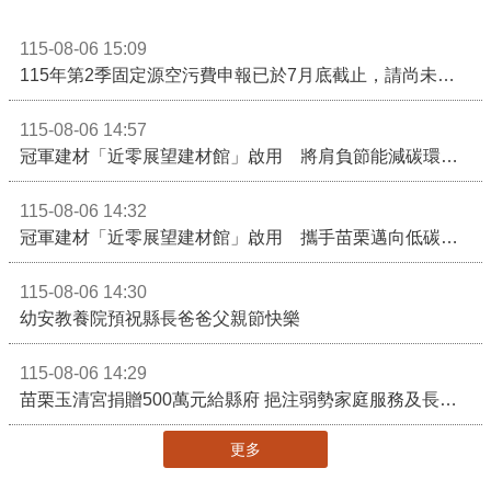
115-08-06 15:09
115年第2季固定源空污費申報已於7月底截止，請尚未申報公私場所儘速完成申繳，以免面臨滯納金及罰鍰!
115-08-06 14:57
冠軍建材「近零展望建材館」啟用 將肩負節能減碳環境教育重任
115-08-06 14:32
冠軍建材「近零展望建材館」啟用 攜手苗栗邁向低碳建築新未來
115-08-06 14:30
幼安教養院預祝縣長爸爸父親節快樂
115-08-06 14:29
苗栗玉清宮捐贈500萬元給縣府 挹注弱勢家庭服務及長照醫療資源
更多