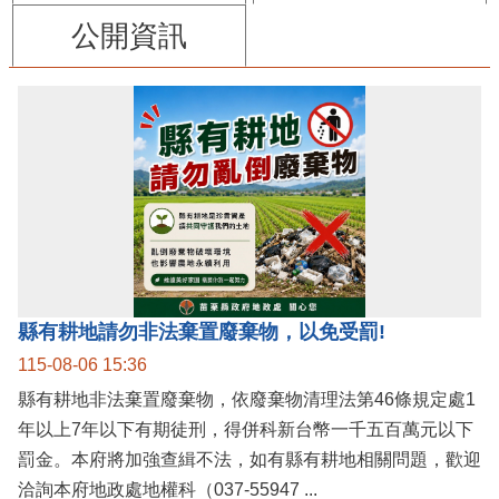
公開資訊
縣有耕地請勿非法棄置廢棄物，以免受罰!
115-08-06 15:36
縣有耕地非法棄置廢棄物，依廢棄物清理法第46條規定處1
年以上7年以下有期徒刑，得併科新台幣一千五百萬元以下
罰金。本府將加強查緝不法，如有縣有耕地相關問題，歡迎
洽詢本府地政處地權科（037-55947 ...