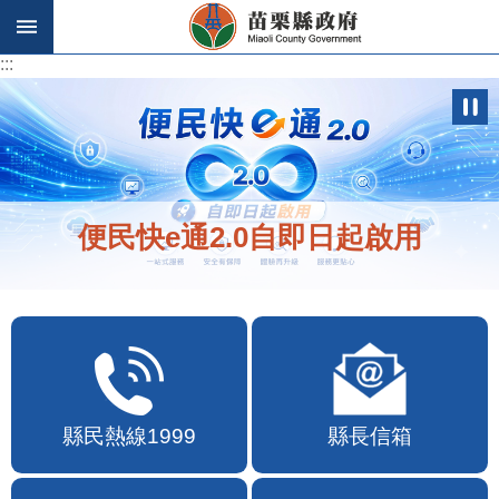
跳到主要內容區塊
:::
:::
歡迎在地店家加入苗栗幣合作行列
縣民熱線1999
縣長信箱