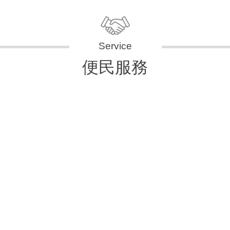
便民服務
申辦資訊
便民快e通
表單下載