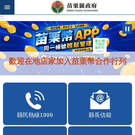
跳到主要內容區塊
:::
:::
歡迎在地店家加入苗栗幣合作行列
縣民熱線1999
縣長信箱