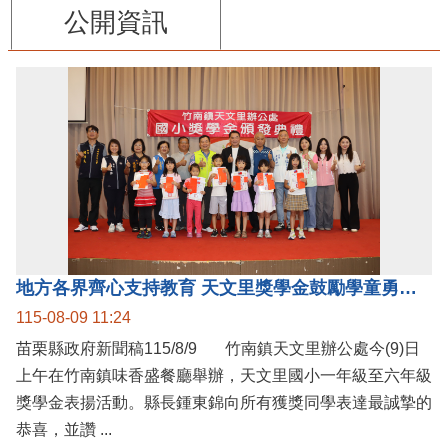
公開資訊
地方各界齊心支持教育 天文里獎學金鼓勵學童勇敢追夢
115-08-09 11:24
苗栗縣政府新聞稿115/8/9 竹南鎮天文里辦公處今(9)日
上午在竹南鎮味香盛餐廳舉辦，天文里國小一年級至六年級
獎學金表揚活動。縣長鍾東錦向所有獲獎同學表達最誠摯的
恭喜，並讚 ...