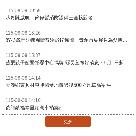
115-08-09 09:59
恭賀陳威帆、簡偉哲消防設備士金榜題名
115-08-08 18:26
3對3戰鬥陀螺團體賽決戰銅鑼灣 青創市集展售為父親節增添繽紛
115-08-08 15:37
苗栗親子館暨托嬰中心揭牌 縣長宣布好消息：9月1日起調降臨時托嬰費用
115-08-08 14:14
大湖鄉東興村東興楓葉地圖過後500公尺車禍案件
115-08-08 14:10
後龍鎮福寧里頭湖車禍案件
更多