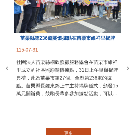
苗栗縣第236處關懷據點在苗栗市維祥里揭牌
11
115-07-31
國
社團法人苗栗縣桐欣照顧服務協會在苗栗市維祥
苗
里成立的社區照顧關懷據點，31日上午舉辦揭牌
署
典禮，此為苗栗市第27個、全縣第236處的據
作
點。苗栗縣長鍾東錦上午主持揭牌儀式，頒發15
縣
萬元開辦費，鼓勵長輩多參加據點活動，可以更
手
加健康、長壽。 坐落於苗栗市維祥里光華街89
號的社區照顧關懷據點，今 ...
更多