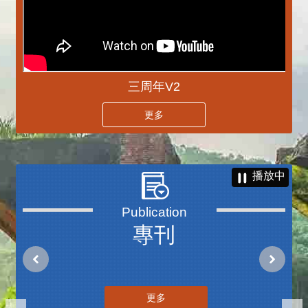
三周年V2
更多
播放中
專刊
更多