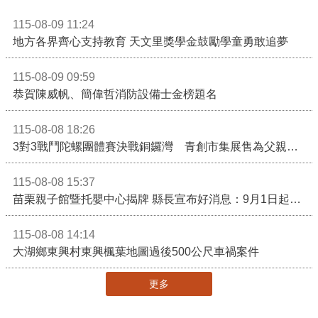
115-08-09 11:24
地方各界齊心支持教育 天文里獎學金鼓勵學童勇敢追夢
115-08-09 09:59
恭賀陳威帆、簡偉哲消防設備士金榜題名
115-08-08 18:26
3對3戰鬥陀螺團體賽決戰銅鑼灣 青創市集展售為父親節增添繽紛
115-08-08 15:37
苗栗親子館暨托嬰中心揭牌 縣長宣布好消息：9月1日起調降臨時托嬰費用
115-08-08 14:14
大湖鄉東興村東興楓葉地圖過後500公尺車禍案件
更多