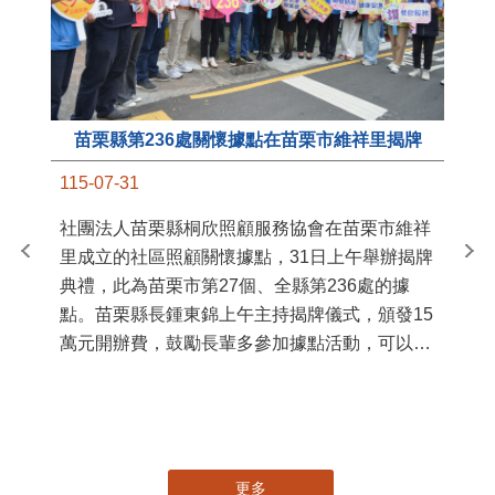
苗栗縣第236處關懷據點在苗栗市維祥里揭牌
11
115-07-31
國
社團法人苗栗縣桐欣照顧服務協會在苗栗市維祥
苗
里成立的社區照顧關懷據點，31日上午舉辦揭牌
署
典禮，此為苗栗市第27個、全縣第236處的據
作
點。苗栗縣長鍾東錦上午主持揭牌儀式，頒發15
縣
萬元開辦費，鼓勵長輩多參加據點活動，可以更
手
加健康、長壽。 坐落於苗栗市維祥里光華街89
號的社區照顧關懷據點，今 ...
更多