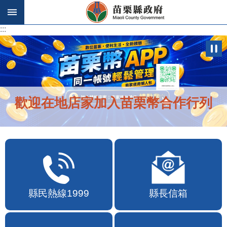
跳到主要內容區塊
:::
:::
苗栗幣APP自115年7月10日10時上線
縣民熱線1999
縣長信箱