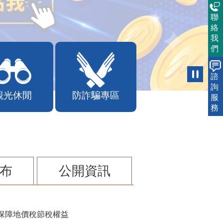
聯
絡
我
們
諮
詢
服
觀光休閒
防詐騙專區
務
布
公開資訊
保障地價稅節稅權益