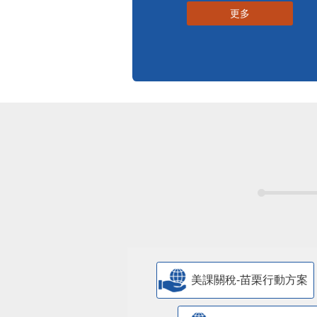
更多
美課關稅-苗栗行動方案