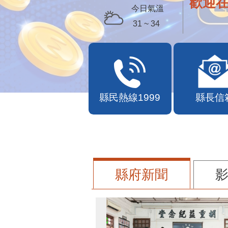
苗栗幣
今日氣溫
31 ~ 34
縣民熱線1999
縣長信
縣府新聞