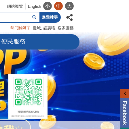
小
中
大
網站導覽
English
進階搜尋
熱門關鍵字
慢城
貓裏喵
客家圓樓
便民服務