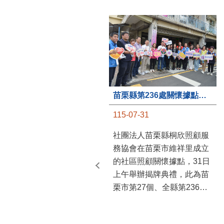
苗栗縣第236處關懷據點在苗栗市維祥里揭牌
115-07-31
社團法人苗栗縣桐欣照顧服
務協會在苗栗市維祥里成立
的社區照顧關懷據點，31日
上午舉辦揭牌典禮，此為苗
栗市第27個、全縣第236處
的據點。苗栗縣長鍾東錦上
午主持揭牌儀式，頒發15萬