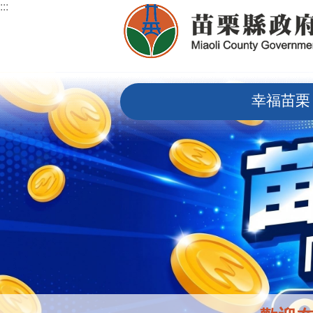
:::
跳到主要內容區塊
:::
幸福苗栗