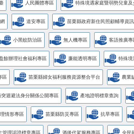
臺
人民團體專區
特殊境遇家庭暨弱勢兒童及
網
道安專區
苗栗縣政府新住民照顧輔導資訊
小黑蚊防治區
無人機專區
客語推廣專
盈餘辦理社會福利專區
廉能透明專區
特殊境
專區
苗栗縣婦女福利服務資源整合平台
農業
衝突迴避法身分關係公開專區
產地證明標章查詢
管理情形專區
苗栗縣防災專區
抗旱專區