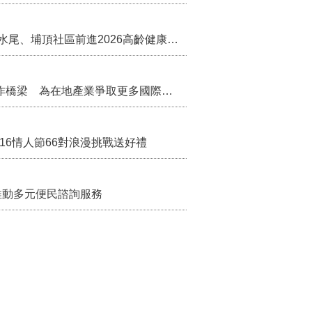
苗栗農村綠色照顧成果登上全國舞台！ 後龍水尾、埔頂社區前進2026高齡健康產業博覽會
把握國際交流契機 苗栗縣政府搭建海外合作橋梁 為在地產業爭取更多國際市場機會
/16情人節66對浪漫挑戰送好禮
推動多元便民諮詢服務