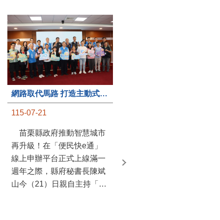
第235處關懷據點揭牌運作 縣長宣布共餐補助將加碼到1萬元
網路取代馬路 打造主動式數位便民服務 苗栗便民快e通 2.0智慧升級啟用
115-07-20
115-07-21
苗栗縣政府攜手牧田家庭
苗栗縣政府推動智慧城市
關懷協會，在頭屋鄉設立的
再升級！在「便民快e通」
社區照顧關懷據點20日揭牌
線上申辦平台正式上線滿一
運作，這是鄉內第6個、全
週年之際，縣府秘書長陳斌
縣第235處的據點；縣長鍾
山今（21）日親自主持「便
東錦在主持揭牌儀式推進據
民快e通 2.0 啟用記者會」，
點總數的同時，也宣布年底
宣布系統全面升級。數位發