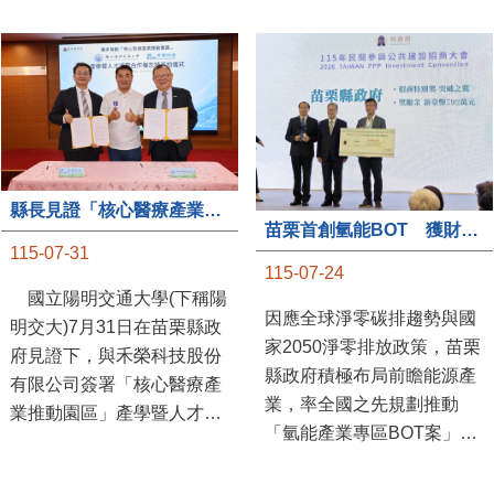
縣長見證「核心醫療產業推動園區」產學合作簽約儀式
苗栗首創氫能BOT 獲財政部「突破之翼」肯定
115-07-31
115-07-24
國立陽明交通大學(下稱陽
因應全球淨零碳排趨勢與國
明交大)7月31日在苗栗縣政
家2050淨零排放政策，苗栗
府見證下，與禾榮科技股份
縣政府積極布局前瞻能源產
有限公司簽署「核心醫療產
業，率全國之先規劃推動
業推動園區」產學暨人才培
「氫能產業專區BOT案」，
育合作備忘錄，為苗栗產業
透過促進民間參與公共建設
升級注入新動能，會中，縣