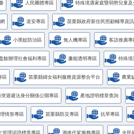
臺
人民團體專區
特殊境遇家庭暨弱勢兒童及
網
道安專區
苗栗縣政府新住民照顧輔導資訊
小黑蚊防治區
無人機專區
客語推廣專
盈餘辦理社會福利專區
廉能透明專區
特殊境
專區
苗栗縣婦女福利服務資源整合平台
農業
衝突迴避法身分關係公開專區
產地證明標章查詢
管理情形專區
苗栗縣防災專區
抗旱專區
主管理認證標章專區
酒後代駕服務專區
全民