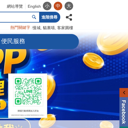
小
中
大
網站導覽
English
進階搜尋
熱門關鍵字
慢城
貓裏喵
客家圓樓
便民服務