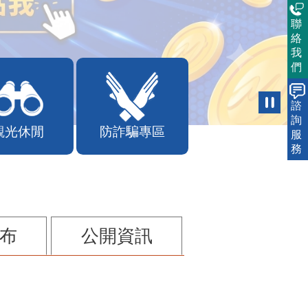
聯
絡
我
們
諮
詢
觀光休閒
防詐騙專區
服
務
布
公開資訊