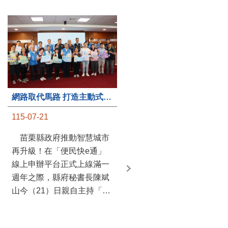
第235處關懷據點揭牌運作 縣長宣布共餐補助將加碼到1萬元
網路取代馬路 打造主動式數位便民服務 苗栗便民快e通 2.0智慧升級啟用
115-07-20
115-07-21
苗栗縣政府攜手牧田家庭
苗栗縣政府推動智慧城市
關懷協會，在頭屋鄉設立的
再升級！在「便民快e通」
社區照顧關懷據點20日揭牌
線上申辦平台正式上線滿一
運作，這是鄉內第6個、全
週年之際，縣府秘書長陳斌
縣第235處的據點；縣長鍾
山今（21）日親自主持「便
東錦在主持揭牌儀式推進據
民快e通 2.0 啟用記者會」，
點總數的同時，也宣布年底
宣布系統全面升級。數位發
前可望將共餐補助直接調高