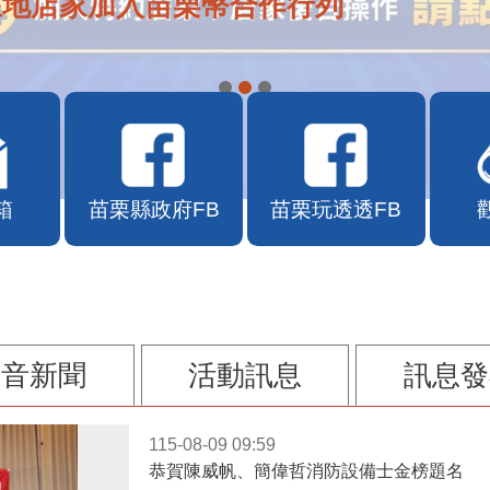
在地店家加入苗栗幣合作行列
箱
苗栗縣政府FB
苗栗玩透透FB
影音新聞
活動訊息
訊息發
115-08-09 09:59
恭賀陳威帆、簡偉哲消防設備士金榜題名