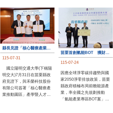
縣長見證「核心醫療產業推動園區」產學合作簽約儀式
苗栗首創氫能BOT 獲財政部「突破之翼」肯定
115-07-31
115-07-24
國立陽明交通大學(下稱陽
因應全球淨零碳排趨勢與國
明交大)7月31日在苗栗縣政
家2050淨零排放政策，苗栗
府見證下，與禾榮科技股份
縣政府積極布局前瞻能源產
有限公司簽署「核心醫療產
業，率全國之先規劃推動
業推動園區」產學暨人才培
「氫能產業專區BOT案」，
育合作備忘錄，為苗栗產業
透過促進民間參與公共建設
升級注入新動能，會中，縣
（BOT）模式，引進民間資