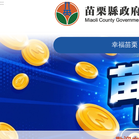
:::
跳到主要內容區塊
:::
幸福苗栗