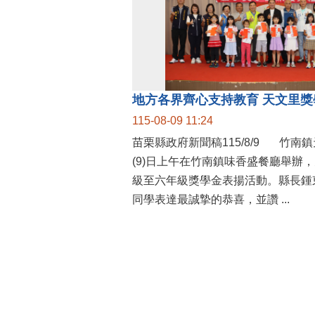
115-08-09 11:24
苗栗縣政府新聞稿115/8/9 竹南鎮天文里辦公處今
(9)日上午在竹南鎮味香盛餐廳舉辦
級至六年級獎學金表揚活動。縣長鍾
同學表達最誠摯的恭喜，並讚 ...