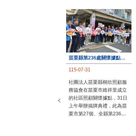
苗栗縣第236處關懷據點在苗栗市維祥里揭牌
115-07-31
社團法人苗栗縣桐欣照顧服
務協會在苗栗市維祥里成立
的社區照顧關懷據點，31日
上午舉辦揭牌典禮，此為苗
栗市第27個、全縣第236處
的據點。苗栗縣長鍾東錦上
午主持揭牌儀式，頒發15萬