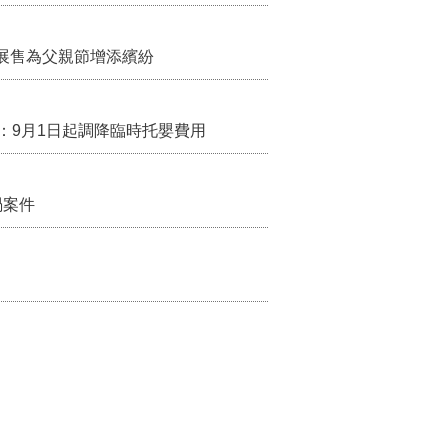
展售為父親節增添繽紛
：9月1日起調降臨時托嬰費用
禍案件