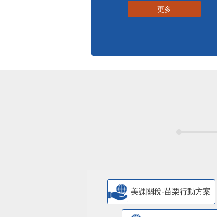
更多
美課關稅-苗栗行動方案