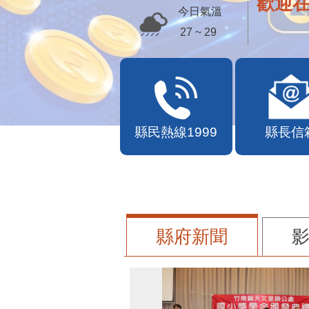
歡迎
今日氣溫
27 ~ 29
縣民熱線1999
縣長信
縣府新聞