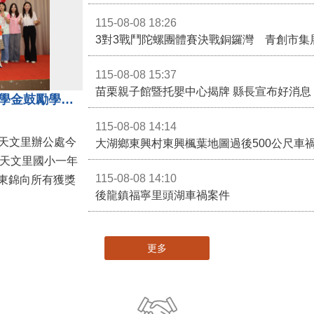
115-08-08 18:26
3對3戰鬥陀螺團體賽決戰銅鑼灣 青創市集
115-08-08 15:37
苗栗親子館暨托嬰中心揭牌 縣長宣布好消息
地方各界齊心支持教育 天文里獎學金鼓勵學童勇敢追夢
115-08-08 14:14
大湖鄉東興村東興楓葉地圖過後500公尺車
，天文里國小一年
115-08-08 14:10
東錦向所有獲獎
後龍鎮福寧里頭湖車禍案件
更多