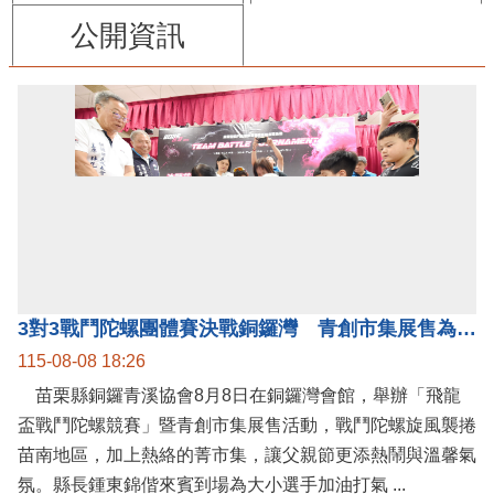
公開資訊
3對3戰鬥陀螺團體賽決戰銅鑼灣 青創市集展售為父親節增添繽紛
115-08-08 18:26
苗栗縣銅鑼青溪協會8月8日在銅鑼灣會館，舉辦「飛龍
盃戰鬥陀螺競賽」暨青創市集展售活動，戰鬥陀螺旋風襲捲
苗南地區，加上熱絡的菁市集，讓父親節更添熱鬧與溫馨氣
氛。縣長鍾東錦偕來賓到場為大小選手加油打氣 ...