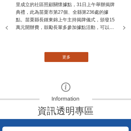
苗栗縣第236處關懷據點在苗栗市維祥里揭牌
11
115-07-31
國
社團法人苗栗縣桐欣照顧服務協會在苗栗市維祥
苗
里成立的社區照顧關懷據點，31日上午舉辦揭牌
署
典禮，此為苗栗市第27個、全縣第236處的據
作
點。苗栗縣長鍾東錦上午主持揭牌儀式，頒發15
縣
萬元開辦費，鼓勵長輩多參加據點活動，可以更
手
加健康、長壽。 坐落於苗栗市維祥里光華街89
號的社區照顧關懷據點，今 ...
更多