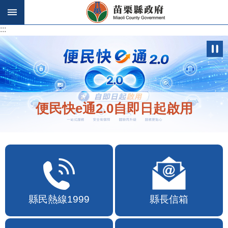
跳到主要內容區塊
:::
:::
便民快e通2.0自即日起啟用
縣民熱線1999
縣長信箱