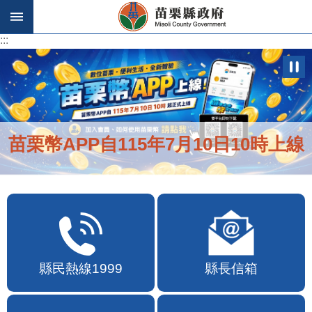
跳到主要內容區塊
:::
:::
苗栗幣APP自115年7月10日10時上線
縣民熱線1999
縣長信箱