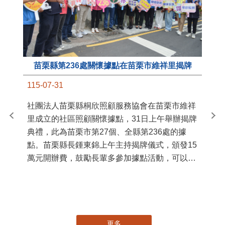
苗栗縣第236處關懷據點在苗栗市維祥里揭牌
11
115-07-31
國
社團法人苗栗縣桐欣照顧服務協會在苗栗市維祥
苗
里成立的社區照顧關懷據點，31日上午舉辦揭牌
署
典禮，此為苗栗市第27個、全縣第236處的據
作
點。苗栗縣長鍾東錦上午主持揭牌儀式，頒發15
縣
萬元開辦費，鼓勵長輩多參加據點活動，可以更
手
加健康、長壽。 坐落於苗栗市維祥里光華街89
號的社區照顧關懷據點，今 ...
更多