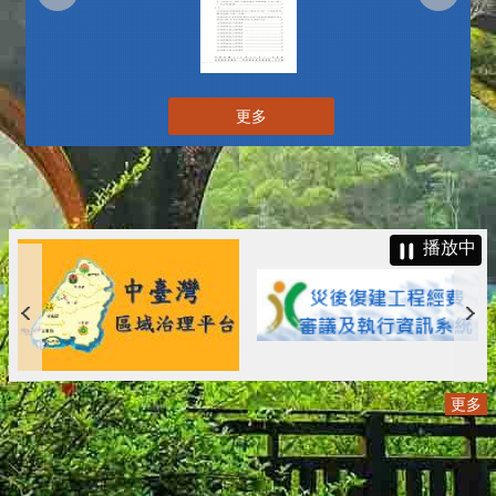
更多
播放中
更多