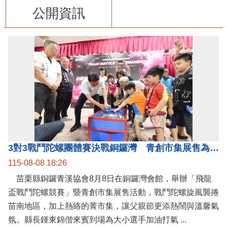
公開資訊
3對3戰鬥陀螺團體賽決戰銅鑼灣 青創市集展售為父親節增添繽紛
115-08-08 18:26
苗栗縣銅鑼青溪協會8月8日在銅鑼灣會館，舉辦「飛龍
盃戰鬥陀螺競賽」暨青創市集展售活動，戰鬥陀螺旋風襲捲
苗南地區，加上熱絡的菁市集，讓父親節更添熱鬧與溫馨氣
氛。縣長鍾東錦偕來賓到場為大小選手加油打氣 ...