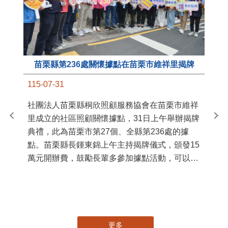
苗栗縣第236處關懷據點在苗栗市維祥里揭牌
11
115-07-31
國
社團法人苗栗縣桐欣照顧服務協會在苗栗市維祥
苗
里成立的社區照顧關懷據點，31日上午舉辦揭牌
署
典禮，此為苗栗市第27個、全縣第236處的據
作
點。苗栗縣長鍾東錦上午主持揭牌儀式，頒發15
縣
萬元開辦費，鼓勵長輩多參加據點活動，可以更
手
加健康、長壽。 坐落於苗栗市維祥里光華街89
號的社區照顧關懷據點，今 ...
更多