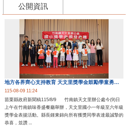
公開資訊
地方各界齊心支持教育 天文里獎學金鼓勵學童勇敢追夢
115-08-09 11:24
苗栗縣政府新聞稿115/8/9 竹南鎮天文里辦公處今(9)日
上午在竹南鎮味香盛餐廳舉辦，天文里國小一年級至六年級
獎學金表揚活動。縣長鍾東錦向所有獲獎同學表達最誠摯的
恭喜，並讚 ...