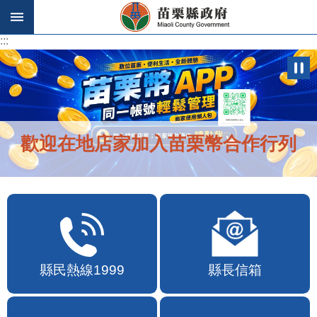
跳到主要內容區塊
:::
:::
歡迎在地店家加入苗栗幣合作行列
縣民熱線1999
縣長信箱