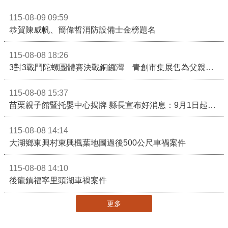
115-08-09 09:59
恭賀陳威帆、簡偉哲消防設備士金榜題名
115-08-08 18:26
3對3戰鬥陀螺團體賽決戰銅鑼灣 青創市集展售為父親節增添繽紛
115-08-08 15:37
苗栗親子館暨托嬰中心揭牌 縣長宣布好消息：9月1日起調降臨時托嬰費用
115-08-08 14:14
大湖鄉東興村東興楓葉地圖過後500公尺車禍案件
115-08-08 14:10
後龍鎮福寧里頭湖車禍案件
更多