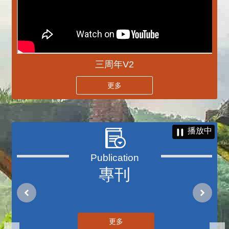
三周年V2
更多
播放中
專刊
更多