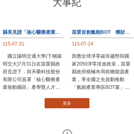
大事紀
縣長見證「核心醫療產業推動園區」產學合作簽約儀式
苗栗首創氫能BOT 獲財政部「突破之翼」肯定
115-07-31
115-07-24
國立陽明交通大學(下稱陽
因應全球淨零碳排趨勢與國
明交大)7月31日在苗栗縣政
家2050淨零排放政策，苗栗
府見證下，與禾榮科技股份
縣政府積極布局前瞻能源產
有限公司簽署「核心醫療產
業，率全國之先規劃推動
業推動園區」產學暨人才培
「氫能產業專區BOT案」，
育合作備忘錄，為苗栗產業
透過促進民間參與公共建設
升級注入新動能，會中，縣
（BOT）模式，引進民間資
長提到醫療園區、高鐵周邊
金、技術與營運能量，打造
土地規劃，期許攜手各界共
全國首座以氫能產業為核心
創美好前景，透過產官學合
的專業園區，展現苗栗推動
作打造更幸福快樂的苗栗。
新能源產業及能源轉型的前