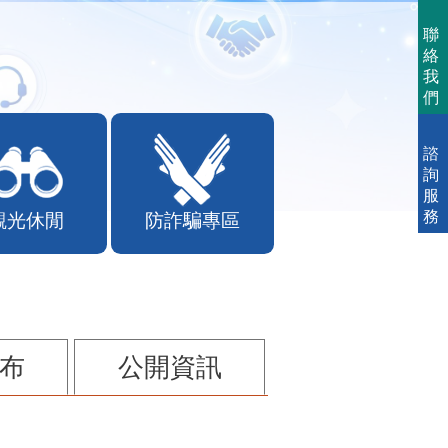
聯
絡
我
們
諮
詢
服
務
觀光休閒
防詐騙專區
布
公開資訊