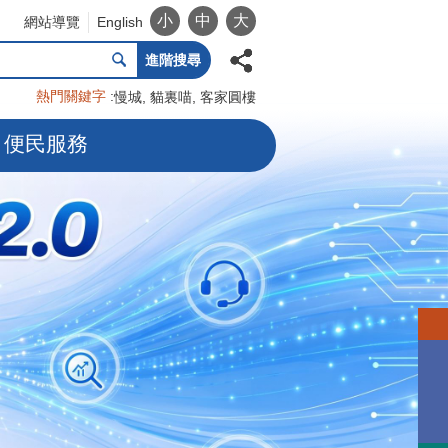
小
中
大
網站導覽
English
進階搜尋
熱門關鍵字
慢城
貓裏喵
客家圓樓
便民服務