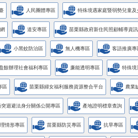
臺
人民團體專區
特殊境遇家庭暨弱勢兒童及
網
道安專區
苗栗縣政府新住民照顧輔導資訊
小黑蚊防治區
無人機專區
客語推廣專
盈餘辦理社會福利專區
廉能透明專區
特殊境
專區
苗栗縣婦女福利服務資源整合平台
農業
衝突迴避法身分關係公開專區
產地證明標章查詢
管理情形專區
苗栗縣防災專區
抗旱專區