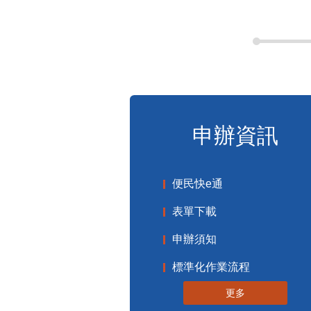
申辦資訊
便民快e通
表單下載
申辦須知