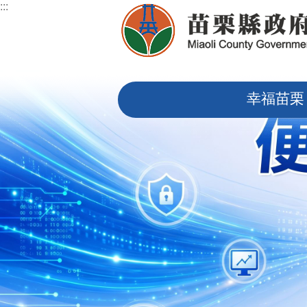
:::
跳到主要內容區塊
:::
幸福苗栗