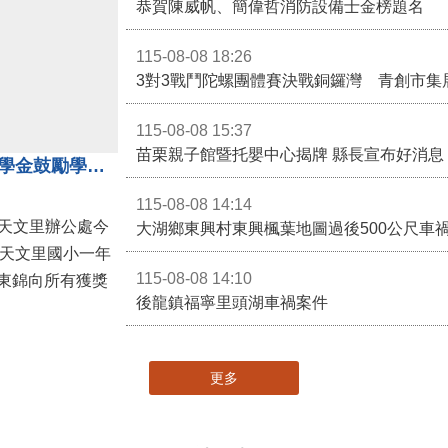
恭賀陳威帆、簡偉哲消防設備士金榜題名
115-08-08 18:26
3對3戰鬥陀螺團體賽決戰銅鑼灣 青創市集
115-08-08 15:37
苗栗親子館暨托嬰中心揭牌 縣長宣布好消息
地方各界齊心支持教育 天文里獎學金鼓勵學童勇敢追夢
115-08-08 14:14
大湖鄉東興村東興楓葉地圖過後500公尺車
，天文里國小一年
115-08-08 14:10
東錦向所有獲獎
後龍鎮福寧里頭湖車禍案件
更多