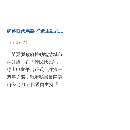
網路取代馬路 打造主動式數位便民服務 苗栗便民快e通 2.0智慧升級啟用
第235處關懷據點揭牌運作 縣長宣布共餐補助將加碼到1萬元
115-07-21
115-07-20
苗栗縣政府推動智慧城市
苗栗縣政府攜手牧田家庭
再升級！在「便民快e通」
關懷協會，在頭屋鄉設立的
線上申辦平台正式上線滿一
社區照顧關懷據點20日揭牌
週年之際，縣府秘書長陳斌
運作，這是鄉內第6個、全
山今（21）日親自主持「便
縣第235處的據點；縣長鍾
民快e通 2.0 啟用記者會」，
東錦在主持揭牌儀式推進據
宣布系統全面升級。數位發
點總數的同時，也宣布年底
展部資料創新司陳怡君副司
前可望將共餐補助直接調高
長蒞臨指導，共同表示對地
到每個月1萬元，另促鄉鎮
方政府智慧服務升級加值的
市公所視財力編列預算配合
肯定。 今日啟用記者 ...
加碼，跟上物價上漲的腳