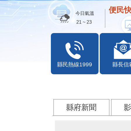
便民快
今日氣溫
27 ~ 29
縣民熱線1999
縣長信
縣府新聞