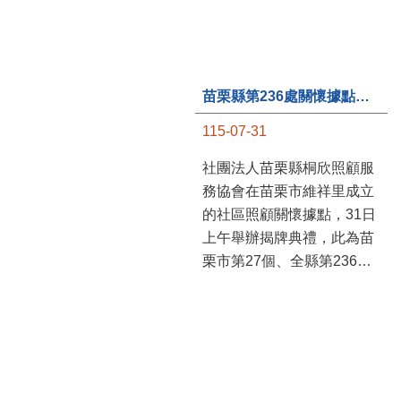
苗栗縣第236處關懷據點在苗栗市維祥里揭牌
115-07-31
社團法人苗栗縣桐欣照顧服
務協會在苗栗市維祥里成立
的社區照顧關懷據點，31日
上午舉辦揭牌典禮，此為苗
栗市第27個、全縣第236處
的據點。苗栗縣長鍾東錦上