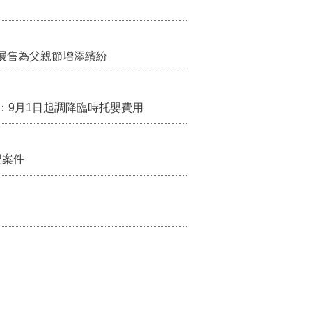
展售為父親節增添繽紛
：9月1日起調降臨時托嬰費用
禍案件