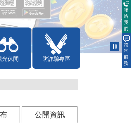
聯
絡
我
們
諮
詢
服
觀光休閒
防詐騙專區
務
布
公開資訊