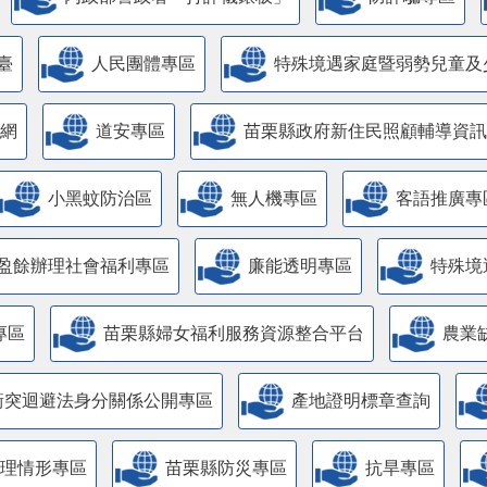
臺
人民團體專區
特殊境遇家庭暨弱勢兒童及
網
道安專區
苗栗縣政府新住民照顧輔導資訊
小黑蚊防治區
無人機專區
客語推廣專
盈餘辦理社會福利專區
廉能透明專區
特殊境
專區
苗栗縣婦女福利服務資源整合平台
農業
衝突迴避法身分關係公開專區
產地證明標章查詢
管理情形專區
苗栗縣防災專區
抗旱專區