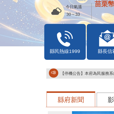
苗栗幣
今日氣溫
30 ~ 33
縣民熱線1999
縣長信
【停機公告】本府為民服務系統
縣府新聞