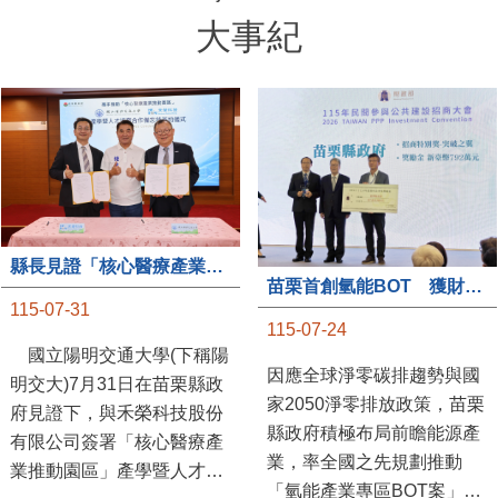
大事紀
縣長見證「核心醫療產業推動園區」產學合作簽約儀式
苗栗首創氫能BOT 獲財政部「突破之翼」肯定
115-07-31
115-07-24
國立陽明交通大學(下稱陽
因應全球淨零碳排趨勢與國
明交大)7月31日在苗栗縣政
家2050淨零排放政策，苗栗
府見證下，與禾榮科技股份
縣政府積極布局前瞻能源產
有限公司簽署「核心醫療產
業，率全國之先規劃推動
業推動園區」產學暨人才培
「氫能產業專區BOT案」，