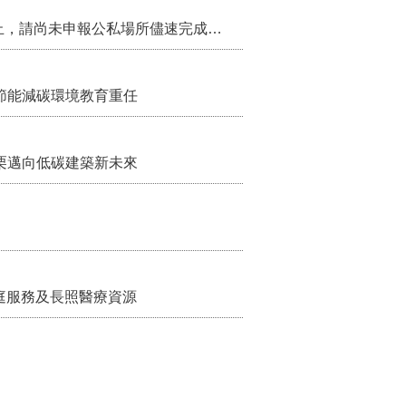
115年第2季固定源空污費申報已於7月底截止，請尚未申報公私場所儘速完成申繳，以免面臨滯納金及罰鍰!
節能減碳環境教育重任
栗邁向低碳建築新未來
家庭服務及長照醫療資源