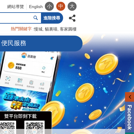
小
中
大
網站導覽
English
進階搜尋
熱門關鍵字
慢城
貓裏喵
客家圓樓
便民服務