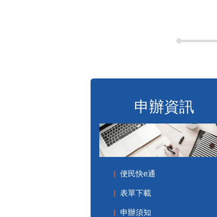
申辦資訊
便民快e通
表單下載
申辦須知