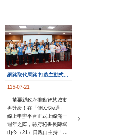
第235處關懷據點揭牌運作 縣長宣布共餐補助將加碼到1萬元
網路取代馬路 打造主動式數位便民服務 苗栗便民快e通 2.0智慧升級啟用
115-07-20
115-07-21
苗栗縣政府攜手牧田家庭
苗栗縣政府推動智慧城市
關懷協會，在頭屋鄉設立的
再升級！在「便民快e通」
社區照顧關懷據點20日揭牌
線上申辦平台正式上線滿一
運作，這是鄉內第6個、全
週年之際，縣府秘書長陳斌
縣第235處的據點；縣長鍾
山今（21）日親自主持「便
東錦在主持揭牌儀式推進據