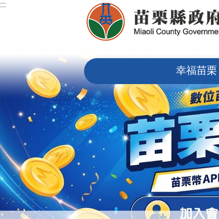
:::
跳到主要內容區塊
:::
幸福苗栗