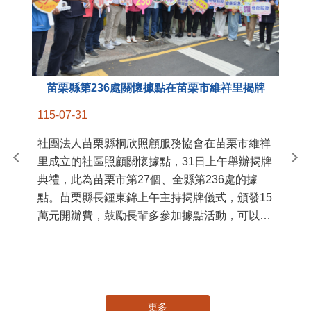
苗栗縣第236處關懷據點在苗栗市維祥里揭牌
11
115-07-31
國
社團法人苗栗縣桐欣照顧服務協會在苗栗市維祥
苗
里成立的社區照顧關懷據點，31日上午舉辦揭牌
署
典禮，此為苗栗市第27個、全縣第236處的據
作
點。苗栗縣長鍾東錦上午主持揭牌儀式，頒發15
縣
萬元開辦費，鼓勵長輩多參加據點活動，可以更
手
加健康、長壽。 坐落於苗栗市維祥里光華街89
號的社區照顧關懷據點，今 ...
更多