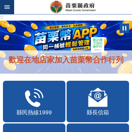
跳到主要內容區塊
:::
:::
歡迎在地店家加入苗栗幣合作行列
縣民熱線1999
縣長信箱