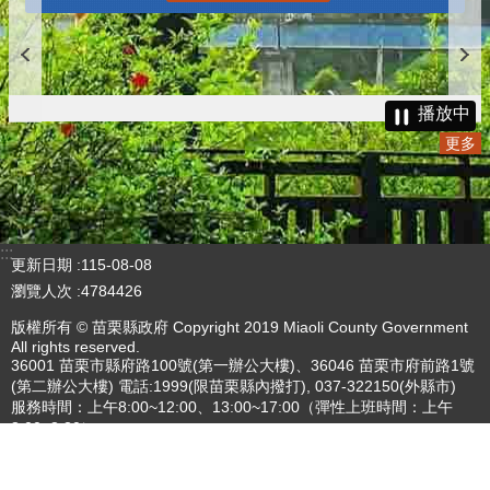
更多
播放中
更多