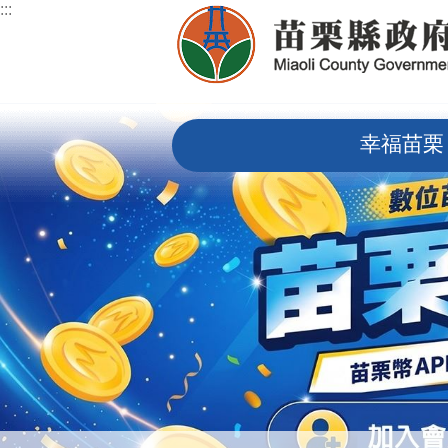
:::
跳到主要內容區塊
:::
幸福苗栗