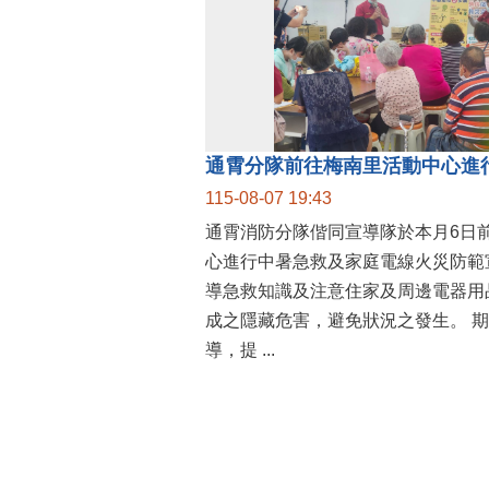
通霄分隊前往梅南里活動中心進
115-08-07 19:43
通霄消防分隊偕同宣導隊於本月6日
心進行中暑急救及家庭電線火災防範
導急救知識及注意住家及周邊電器用
成之隱藏危害，避免狀況之發生。 期許藉由本次宣
導，提 ...