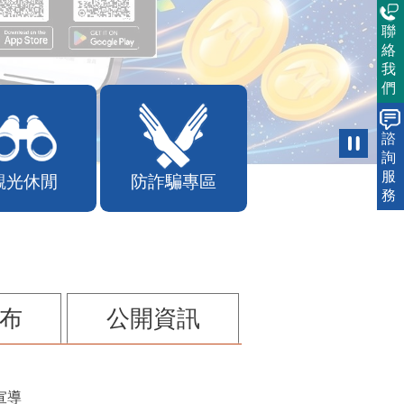
聯
絡
我
們
諮
詢
服
觀光休閒
防詐騙專區
務
布
公開資訊
宣導