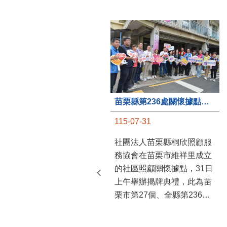
苗栗縣第236處關懷據點在苗栗市維祥里揭牌
115-07-31
社團法人苗栗縣桐欣照顧服
務協會在苗栗市維祥里成立
的社區照顧關懷據點，31日
上午舉辦揭牌典禮，此為苗
栗市第27個、全縣第236處
的據點。苗栗縣長鍾東錦上
午主持揭牌儀式，頒發15萬