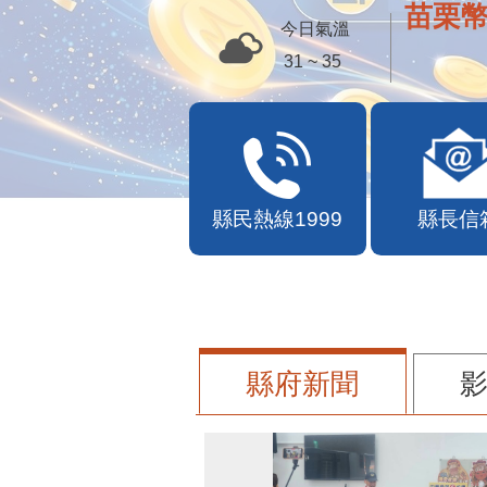
苗栗幣
今日氣溫
31 ~ 35
縣民熱線1999
縣長信
縣府新聞