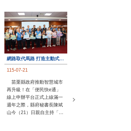
第235處關懷據點揭牌運作 縣長宣布共餐補助將加碼到1萬元
網路取代馬路 打造主動式數位便民服務 苗栗便民快e通 2.0智慧升級啟用
115-07-20
115-07-21
苗栗縣政府攜手牧田家庭
苗栗縣政府推動智慧城市
關懷協會，在頭屋鄉設立的
再升級！在「便民快e通」
社區照顧關懷據點20日揭牌
線上申辦平台正式上線滿一
運作，這是鄉內第6個、全
週年之際，縣府秘書長陳斌
縣第235處的據點；縣長鍾
山今（21）日親自主持「便
東錦在主持揭牌儀式推進據
民快e通 2.0 啟用記者會」，
點總數的同時，也宣布年底
宣布系統全面升級。數位發