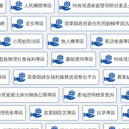
臺
人民團體專區
特殊境遇家庭暨弱勢兒童及
網
道安專區
苗栗縣政府新住民照顧輔導資訊
小黑蚊防治區
無人機專區
客語推廣專
盈餘辦理社會福利專區
廉能透明專區
特殊境
專區
苗栗縣婦女福利服務資源整合平台
農業
衝突迴避法身分關係公開專區
產地證明標章查詢
管理情形專區
苗栗縣防災專區
抗旱專區