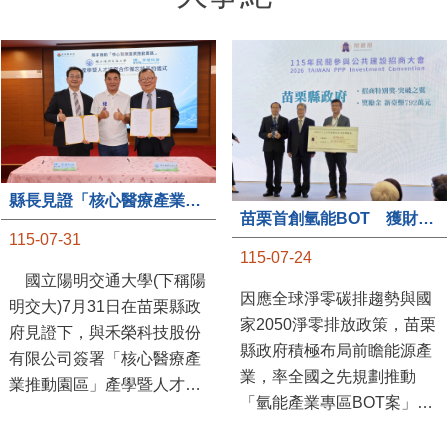
縣長見證「核心醫療產業推動園區」產學合作簽約儀式
苗栗首創氫能BOT 獲財政部「突破之翼」肯定
115-07-31
115-07-24
國立陽明交通大學(下稱陽
因應全球淨零碳排趨勢與國
明交大)7月31日在苗栗縣政
家2050淨零排放政策，苗栗
府見證下，與禾榮科技股份
縣政府積極布局前瞻能源產
有限公司簽署「核心醫療產
業，率全國之先規劃推動
業推動園區」產學暨人才培
「氫能產業專區BOT案」，
育合作備忘錄，為苗栗產業
透過促進民間參與公共建設
升級注入新動能，會中，縣