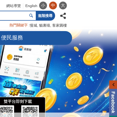
小
中
大
網站導覽
English
進階搜尋
熱門關鍵字
慢城
貓裏喵
客家圓樓
便民服務