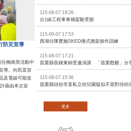
115-08-07 19:26
台1線工程車車禍駕駛受困
115-08-07 17:53
西湖分隊實施SKED捲式擔架操作訓練
行防災宣導
115-08-07 17:21
前往梅南里活動中
苗栗縣長鍾東錦受邀演講 「苗栗甦醒」分
宣導。向民眾宣
115-08-07 15:36
品及電線可能造
苗栗縣頭份市某私立幼兒園疑似不當對待幼
更多