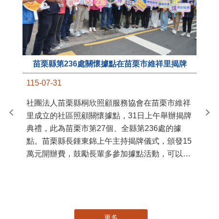
苗栗縣第236處關懷據點在苗栗市維祥里揭牌
11
115-07-31
國
社團法人苗栗縣桐欣照顧服務協會在苗栗市維祥
苗
里成立的社區照顧關懷據點，31日上午舉辦揭牌
署
典禮，此為苗栗市第27個、全縣第236處的據
作
點。苗栗縣長鍾東錦上午主持揭牌儀式，頒發15
縣
萬元開辦費，鼓勵長輩多參加據點活動，可以更
手
加健康、長壽。 坐落於苗栗市維祥里光華街89
號的社區照顧關懷據點，今 ...
更多