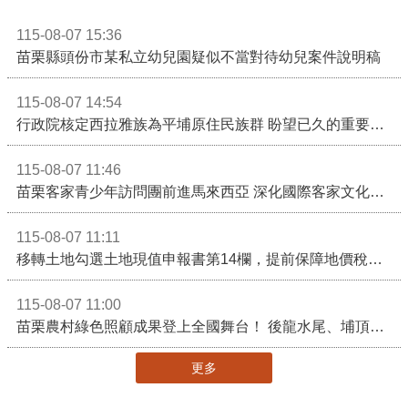
115-08-07 15:36
苗栗縣頭份市某私立幼兒園疑似不當對待幼兒案件說明稿
115-08-07 14:54
行政院核定西拉雅族為平埔原住民族群 盼望已久的重要時刻到來！8月13日起受理民族成員名冊登記
115-08-07 11:46
苗栗客家青少年訪問團前進馬來西亞 深化國際客家文化交流
115-08-07 11:11
移轉土地勾選土地現值申報書第14欄，提前保障地價稅節稅權益
115-08-07 11:00
苗栗農村綠色照顧成果登上全國舞台！ 後龍水尾、埔頂社區前進2026高齡健康產業博覽會
更多