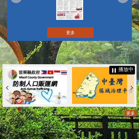
更多
播放中
更多