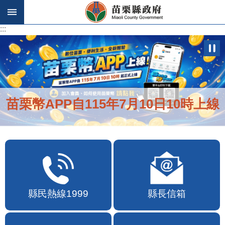
跳到主要內容區塊
:::
:::
苗栗幣APP自115年7月10日10時上線
縣民熱線1999
縣長信箱