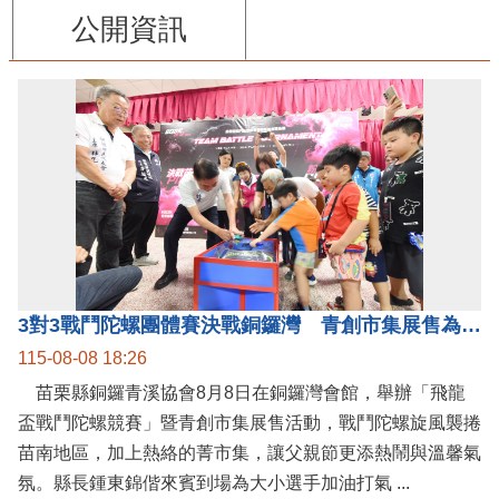
公開資訊
3對3戰鬥陀螺團體賽決戰銅鑼灣 青創市集展售為父親節增添繽紛
115-08-08 18:26
苗栗縣銅鑼青溪協會8月8日在銅鑼灣會館，舉辦「飛龍
盃戰鬥陀螺競賽」暨青創市集展售活動，戰鬥陀螺旋風襲捲
苗南地區，加上熱絡的菁市集，讓父親節更添熱鬧與溫馨氣
氛。縣長鍾東錦偕來賓到場為大小選手加油打氣 ...