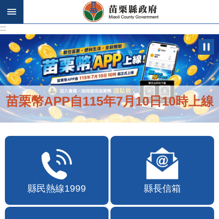
跳到主要內容區塊
:::
:::
苗栗幣APP自115年7月10日10時上線
縣民熱線1999
縣長信箱