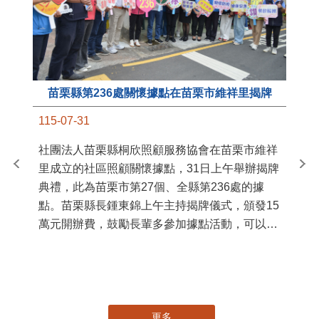
苗栗縣第236處關懷據點在苗栗市維祥里揭牌
11
115-07-31
國
社團法人苗栗縣桐欣照顧服務協會在苗栗市維祥
苗
里成立的社區照顧關懷據點，31日上午舉辦揭牌
署
典禮，此為苗栗市第27個、全縣第236處的據
作
點。苗栗縣長鍾東錦上午主持揭牌儀式，頒發15
縣
萬元開辦費，鼓勵長輩多參加據點活動，可以更
手
加健康、長壽。 坐落於苗栗市維祥里光華街89
號的社區照顧關懷據點，今 ...
更多