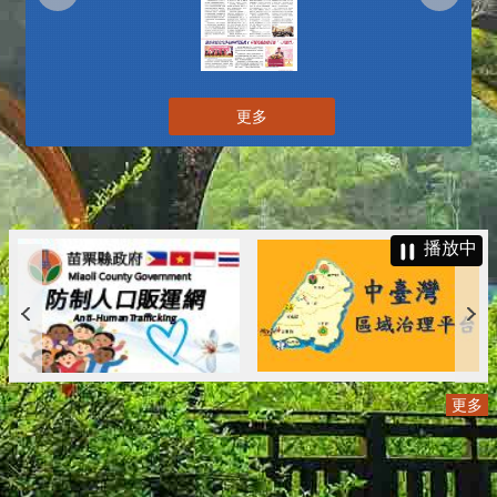
更多
播放中
更多