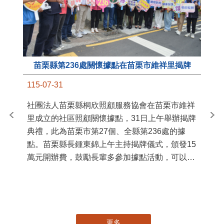
苗栗縣第236處關懷據點在苗栗市維祥里揭牌
11
115-07-31
國
社團法人苗栗縣桐欣照顧服務協會在苗栗市維祥
苗
里成立的社區照顧關懷據點，31日上午舉辦揭牌
署
典禮，此為苗栗市第27個、全縣第236處的據
作
點。苗栗縣長鍾東錦上午主持揭牌儀式，頒發15
縣
萬元開辦費，鼓勵長輩多參加據點活動，可以更
手
加健康、長壽。 坐落於苗栗市維祥里光華街89
號的社區照顧關懷據點，今 ...
更多