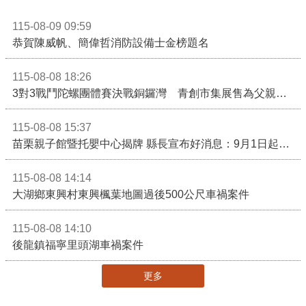
115-08-09 09:59
恭賀陳威帆、簡偉哲消防設備士金榜題名
115-08-08 18:26
3對3戰鬥陀螺團體賽決戰銅鑼灣 青創市集展售為父親節增添繽紛
115-08-08 15:37
苗栗親子館暨托嬰中心揭牌 縣長宣布好消息：9月1日起調降臨時托嬰費用
115-08-08 14:14
大湖鄉東興村東興楓葉地圖過後500公尺車禍案件
115-08-08 14:10
後龍鎮福寧里頭湖車禍案件
更多