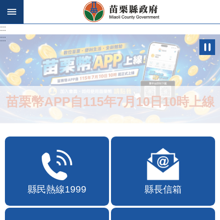
跳到主要內容區塊
:::
:::
苗栗幣APP自115年7月10日10時上線
縣民熱線1999
縣長信箱