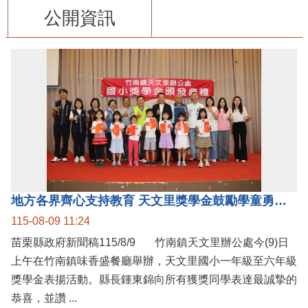
公開資訊
地方各界齊心支持教育 天文里獎學金鼓勵學童勇敢追夢
115-08-09 11:24
苗栗縣政府新聞稿115/8/9 竹南鎮天文里辦公處今(9)日
上午在竹南鎮味香盛餐廳舉辦，天文里國小一年級至六年級
獎學金表揚活動。縣長鍾東錦向所有獲獎同學表達最誠摯的
恭喜，並讚 ...