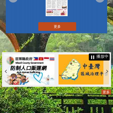
更多
播放中
更多