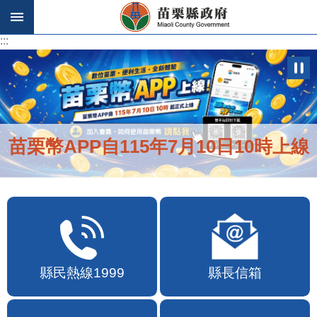
跳到主要內容區塊
:::
:::
苗栗幣APP自115年7月10日10時上線
縣民熱線1999
縣長信箱