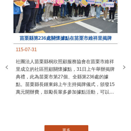
苗栗縣第236處關懷據點在苗栗市維祥里揭牌
11
115-07-31
國
社團法人苗栗縣桐欣照顧服務協會在苗栗市維祥
苗
里成立的社區照顧關懷據點，31日上午舉辦揭牌
署
典禮，此為苗栗市第27個、全縣第236處的據
作
點。苗栗縣長鍾東錦上午主持揭牌儀式，頒發15
縣
萬元開辦費，鼓勵長輩多參加據點活動，可以更
手
加健康、長壽。 坐落於苗栗市維祥里光華街89
號的社區照顧關懷據點，今 ...
更多