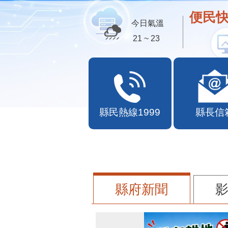
便民快
今日氣溫
21 ~ 23
縣民熱線1999
縣長信
縣府新聞