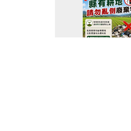
縣有耕地請勿非法棄置廢棄物，
115-08-06 15:36
縣有耕地非法棄置廢棄物，依廢棄物
定處1年以上7年以下有期徒刑，得
百萬元以下罰金。本府將加強查緝不
地相關問題，歡迎洽詢本府地政處地權
55947 ...