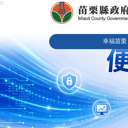
:::
跳到主要內容區塊
:::
幸福苗栗