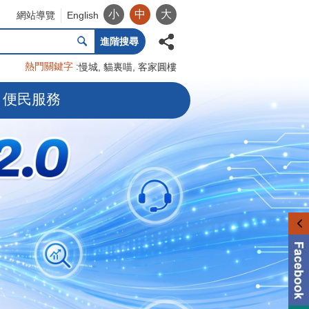
小
中
大
網站導覽
English
進階搜尋
熱門關鍵字
慢城
貓裏喵
客家圓樓
便民服務