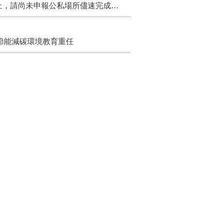
115年第2季固定源空污費申報已於7月底截止，請尚未申報公私場所儘速完成申繳，以免面臨滯納金及罰鍰!
節能減碳環境教育重任
栗邁向低碳建築新未來
家庭服務及長照醫療資源