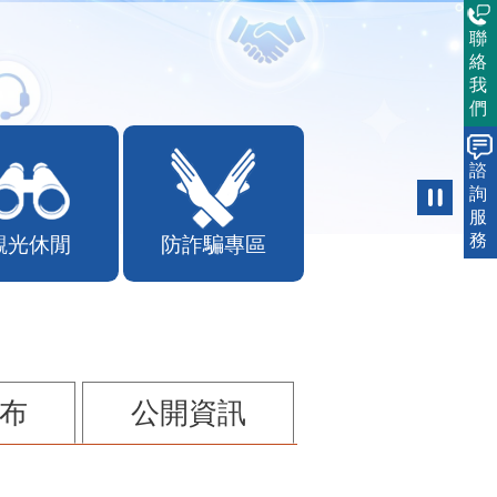
聯
絡
我
們
諮
詢
服
務
觀光休閒
防詐騙專區
布
公開資訊