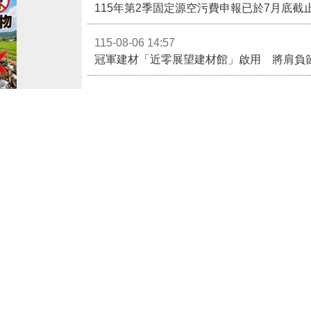
115-08-06 14:57
冠軍建材「近零展望建材館」啟用 將肩負
115-08-06 14:32
冠軍建材「近零展望建材館」啟用 攜手苗
以免受罰!
115-08-06 14:30
清理法第46條規
幼安教養院預祝縣長爸爸父親節快樂
併科新台幣一千五
115-08-06 14:29
法，如有縣有耕
苗栗玉清宮捐贈500萬元給縣府 挹注弱勢
科（037-
更多