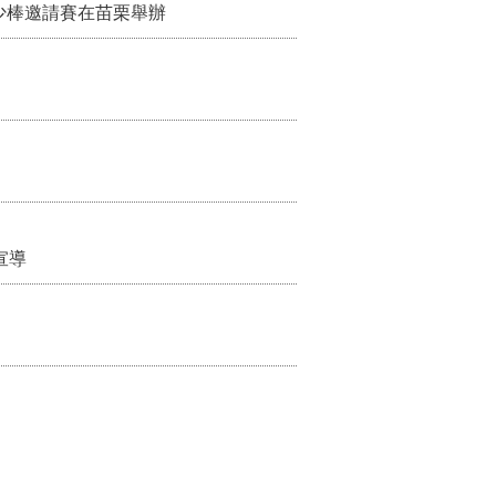
少棒邀請賽在苗栗舉辦
宣導