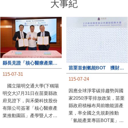
大事紀
縣長見證「核心醫療產業推動園區」產學合作簽約儀式
苗栗首創氫能BOT 獲財政部「突破之翼」肯定
115-07-31
115-07-24
國立陽明交通大學(下稱陽
因應全球淨零碳排趨勢與國
明交大)7月31日在苗栗縣政
家2050淨零排放政策，苗栗
府見證下，與禾榮科技股份
縣政府積極布局前瞻能源產
有限公司簽署「核心醫療產
業，率全國之先規劃推動
業推動園區」產學暨人才培
「氫能產業專區BOT案」，
育合作備忘錄，為苗栗產業
透過促進民間參與公共建設