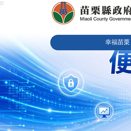
:::
跳到主要內容區塊
:::
幸福苗栗