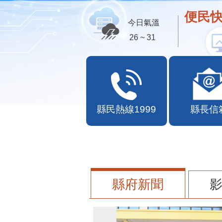
便民快
今日氣溫
26 ~ 31
縣民熱線1999
縣長信
縣府新聞