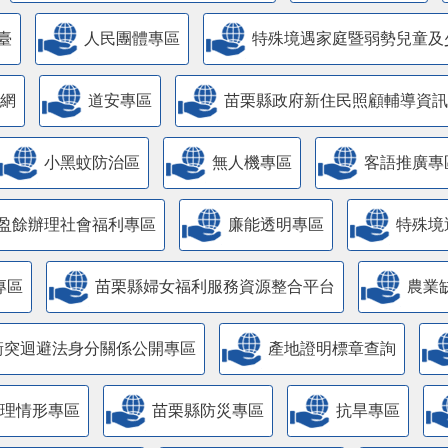
臺
人民團體專區
特殊境遇家庭暨弱勢兒童及
網
道安專區
苗栗縣政府新住民照顧輔導資訊
小黑蚊防治區
無人機專區
客語推廣專
盈餘辦理社會福利專區
廉能透明專區
特殊境
專區
苗栗縣婦女福利服務資源整合平台
農業
衝突迴避法身分關係公開專區
產地證明標章查詢
管理情形專區
苗栗縣防災專區
抗旱專區