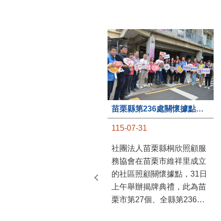
苗栗縣第236處關懷據點在苗栗市維祥里揭牌
115-07-31
社團法人苗栗縣桐欣照顧服
務協會在苗栗市維祥里成立
的社區照顧關懷據點，31日
上午舉辦揭牌典禮，此為苗
栗市第27個、全縣第236處
的據點。苗栗縣長鍾東錦上