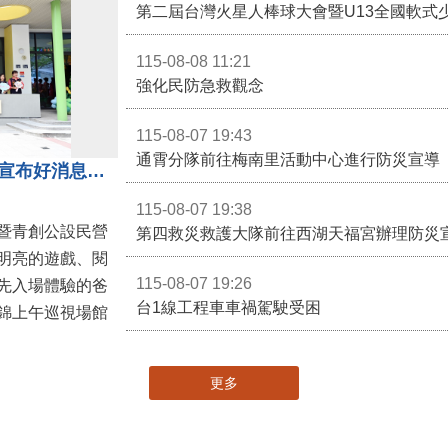
第二屆台灣火星人棒球大會暨U13全國軟式
115-08-08 11:21
強化民防急救觀念
115-08-07 19:43
通霄分隊前往梅南里活動中心進行防災宣導
苗栗親子館暨托嬰中心揭牌 縣長宣布好消息：9月1日起調降臨時托嬰費用
115-08-07 19:38
暨青創公設民營
第四救災救護大隊前往西湖天福宮辦理防災
明亮的遊戲、閱
115-08-07 19:26
先入場體驗的爸
台1線工程車車禍駕駛受困
錦上午巡視場館
更多