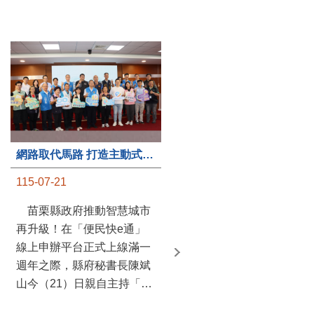
第235處關懷據點揭牌運作 縣長宣布共餐補助將加碼到1萬元
網路取代馬路 打造主動式數位便民服務 苗栗便民快e通 2.0智慧升級啟用
115-07-20
115-07-21
苗栗縣政府攜手牧田家庭
苗栗縣政府推動智慧城市
關懷協會，在頭屋鄉設立的
再升級！在「便民快e通」
社區照顧關懷據點20日揭牌
線上申辦平台正式上線滿一
運作，這是鄉內第6個、全
週年之際，縣府秘書長陳斌
縣第235處的據點；縣長鍾
山今（21）日親自主持「便
東錦在主持揭牌儀式推進據
民快e通 2.0 啟用記者會」，
點總數的同時，也宣布年底