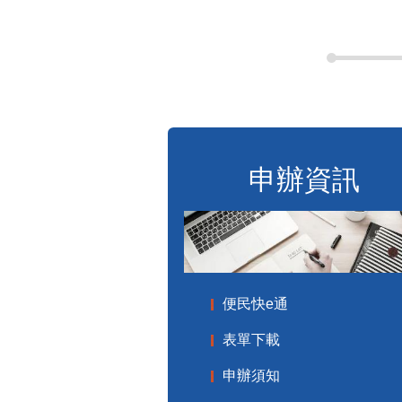
申辦資訊
便民快e通
表單下載
申辦須知