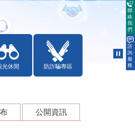
聯
絡
我
們
諮
詢
服
務
觀光休閒
防詐騙專區
布
公開資訊