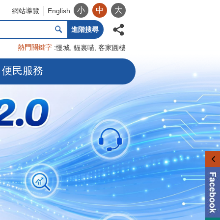
小
中
大
網站導覽
English
進階搜尋
熱門關鍵字
慢城
貓裏喵
客家圓樓
便民服務