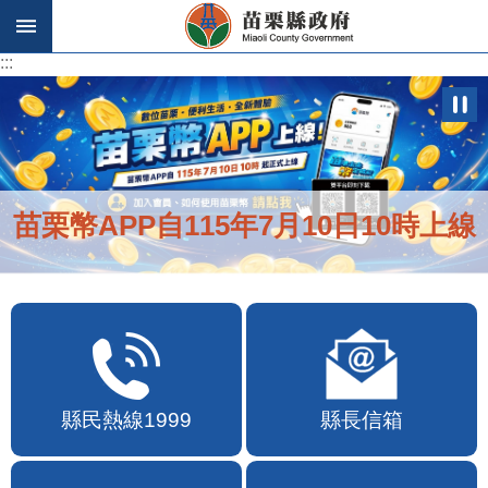
跳到主要內容區塊
:::
:::
苗栗幣APP自115年7月10日10時上線
縣民熱線1999
縣長信箱