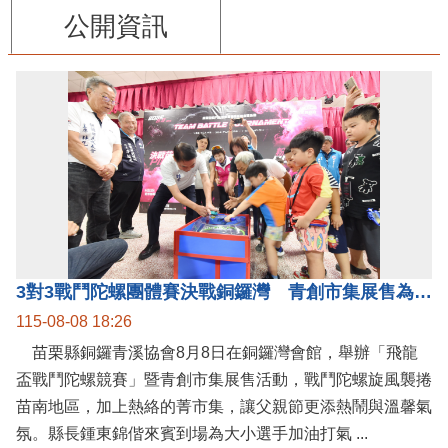
公開資訊
3對3戰鬥陀螺團體賽決戰銅鑼灣 青創市集展售為父親節增添繽紛
115-08-08 18:26
苗栗縣銅鑼青溪協會8月8日在銅鑼灣會館，舉辦「飛龍
盃戰鬥陀螺競賽」暨青創市集展售活動，戰鬥陀螺旋風襲捲
苗南地區，加上熱絡的菁市集，讓父親節更添熱鬧與溫馨氣
氛。縣長鍾東錦偕來賓到場為大小選手加油打氣 ...