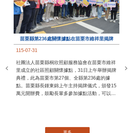
苗栗縣第236處關懷據點在苗栗市維祥里揭牌
11
115-07-31
國
社團法人苗栗縣桐欣照顧服務協會在苗栗市維祥
苗
里成立的社區照顧關懷據點，31日上午舉辦揭牌
署
典禮，此為苗栗市第27個、全縣第236處的據
作
點。苗栗縣長鍾東錦上午主持揭牌儀式，頒發15
縣
萬元開辦費，鼓勵長輩多參加據點活動，可以更
手
加健康、長壽。 坐落於苗栗市維祥里光華街89
號的社區照顧關懷據點，今 ...
更多