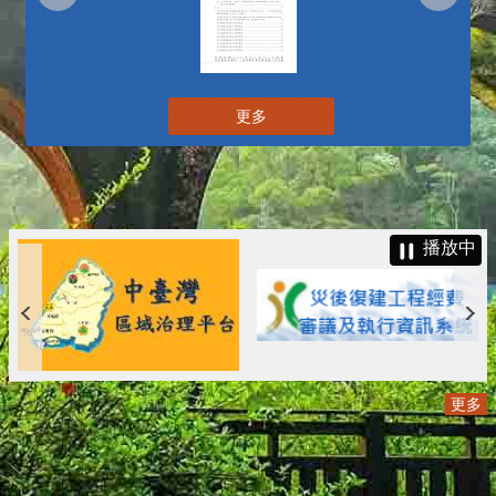
更多
播放中
更多