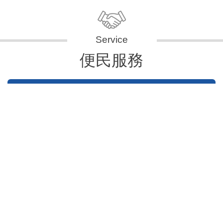
便民服務
申辦資訊
便民快e通
表單下載