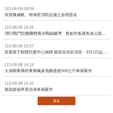
115-08-09 09:59
恭賀陳威帆、簡偉哲消防設備士金榜題名
115-08-08 18:26
3對3戰鬥陀螺團體賽決戰銅鑼灣 青創市集展售為父親節增添繽紛
115-08-08 15:37
苗栗親子館暨托嬰中心揭牌 縣長宣布好消息：9月1日起調降臨時托嬰費用
115-08-08 14:14
大湖鄉東興村東興楓葉地圖過後500公尺車禍案件
115-08-08 14:10
後龍鎮福寧里頭湖車禍案件
更多