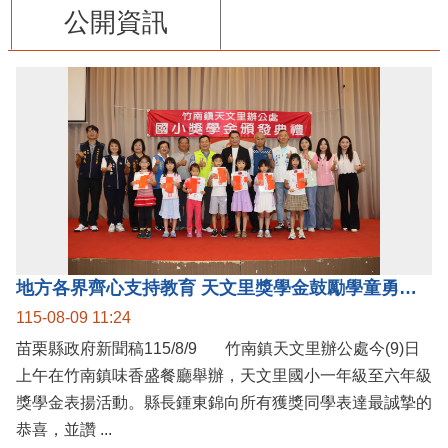
公開資訊
地方各界齊心支持教育 天文里獎學金鼓勵學童勇敢追夢
115-08-09 11:24
苗栗縣政府新聞稿115/8/9 竹南鎮天文里辦公處今(9)日
上午在竹南鎮味香盛餐廳舉辦，天文里國小一年級至六年級
獎學金表揚活動。縣長鍾東錦向所有獲獎同學表達最誠摯的
恭喜，並讚 ...