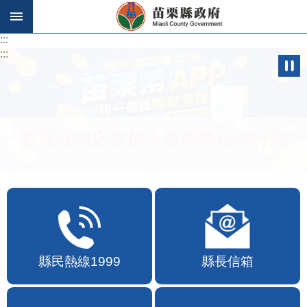
跳到主要內容區塊
:::
:::
歡迎在地店家加入苗栗幣合作行列
縣民熱線1999
縣長信箱