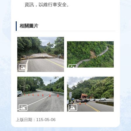
資訊，以維行車安全。
區
網
相關圖片
站
連
結
網
站
導
覽
回
首
頁
上版日期：115-05-06