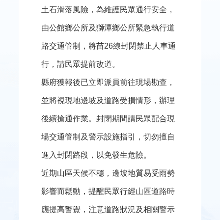
欄
土石滑落風險，為維護民眾通行安全，
法
由公館鄉公所及獅潭鄉公所緊急執行道
令
路交通管制，將苗26線封閉禁止人車通
規
章
行，請民眾提前改道。
縣府獲報後已立即派員前往現場勘查，
公
開
並將視現地邊坡及道路受損情形，辦理
資
訊
後續搶通作業。封閉期間請民眾配合現
場交通管制及警示設施指引，切勿擅自
便
民
進入封閉路段，以免發生危險。
服
務
近期山區天候不穩，邊坡地質易受雨勢
影響而鬆動，提醒民眾行經山區道路時
道
安
應提高警覺，注意道路狀況及相關警示
專