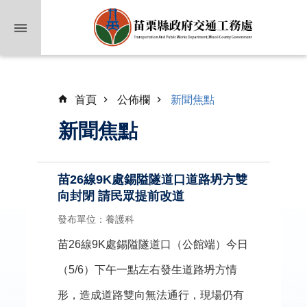
跳到主要內容區塊
首頁
公佈欄
新聞焦點
新聞焦點
苗26線9K處錫隘隧道口道路坍方雙
向封閉 請民眾提前改道
業
務
發布單位：養護科
簡
介
苗26線9K處錫隘隧道口（公館端）今日
（5/6）下午一點左右發生道路坍方情
公
佈
形，造成道路雙向無法通行，現場仍有