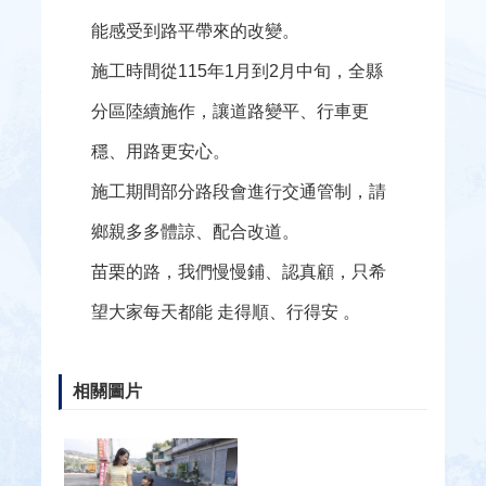
區
能感受到路平帶來的改變。
施工時間從115年1月到2月中旬，全縣
網
站
分區陸續施作，讓道路變平、行車更
連
結
穩、用路更安心。
施工期間部分路段會進行交通管制，請
網
站
鄉親多多體諒、配合改道。
導
苗栗的路，我們慢慢鋪、認真顧，只希
覽
望大家每天都能 走得順、行得安 。
回
首
頁
相關圖片