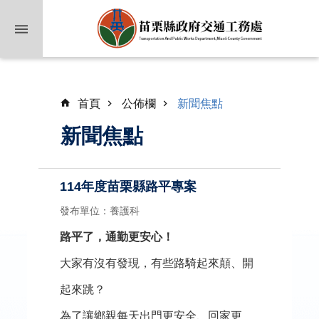
跳到主要內容區塊
首頁
公佈欄
新聞焦點
新聞焦點
114年度苗栗縣路平專案
業
發布單位：養護科
務
簡
路平了，通勤更安心！
介
大家有沒有發現，有些路騎起來顛、開
公
起來跳？
佈
為了讓鄉親每天出門更安全、回家更