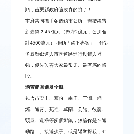
欄
順，苗栗縣政府這次真的拚了！
法
本府共同攜手各鄉鎮市公所，籌措經費
令
規
新臺幣 2.45 億元（縣府2億元，公所合
章
計4500萬元） 推動「路平專案」，針對
公
多處縣鄉道與市區道路進行刨鋪與補
開
資
強，優先改善大家最常走、最有感的路
訊
段。
便
涵蓋範圍遍及全縣
民
包含苗栗市、頭份、南庄、三灣、銅
服
務
鑼、通霄、苑裡、卓蘭、公館、後龍、
頭屋、造橋等多個鄉鎮，無論你是在通
道
安
勤路上、接送孩子、或是返鄉探親，都
專